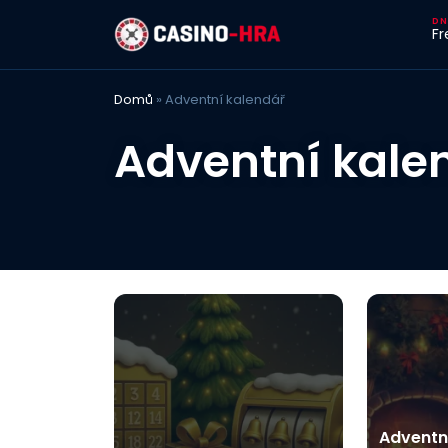
Fr
Domů
»
Adventní kalendář
Adventní kale
Adventn