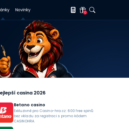
lánky
Novinky
0
ejlepší casina 2026
Betano casino
Exkluzivně pro Casino-hra.cz: 600 free spinů
bez vkladu za registraci s promo kódem
CASINOHRA.