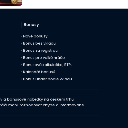
Bonusy
Nové bonusy
Bonus bez vkladu
Bonus za registraci
Bonus pro velké hráče
Bonusová kalkulačka, RTP, …
Kalendář bonusů
Bonus Finder podle vkladu
aty a bonusové nabídky na českém trhu.
ráči mohli rozhodovat chytře a informovaně.