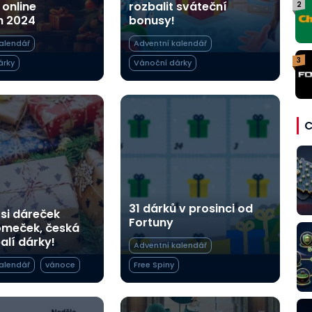
 online
rozbalit sváteční
2
h 2024
bonusy!
kalendář
Adventní kalendář
3
árky
Vánoční dárky
C
31 dárků v prosinci od
 si dáreček
Fortuny
omeček, česká
alí dárky!
Adventní kalendář
kalendář
vánoce
Free Spiny