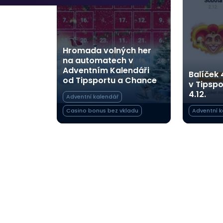
Hromada volných her
na automatech v
Adventním Kalendáři
Balíček
od Tipsportu a Chance
v Tipspo
4.12.
Adventní kalendář
Casino bonus bez vkladu
Adventní 