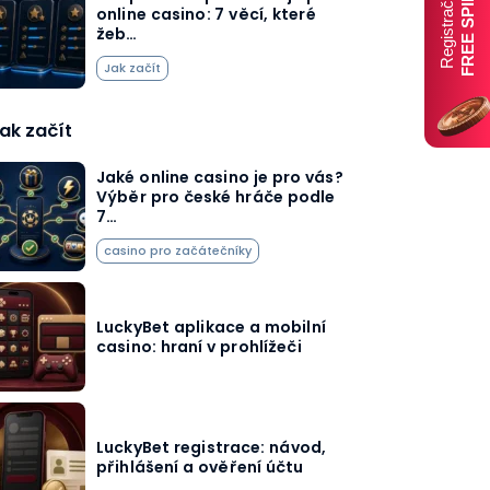
FREE SPINY
Registrační
online casino: 7 věcí, které
žeb…
Jak začít
ak začít
Jaké online casino je pro vás?
Výběr pro české hráče podle
7…
casino pro začátečníky
LuckyBet aplikace a mobilní
casino: hraní v prohlížeči
LuckyBet registrace: návod,
přihlášení a ověření účtu