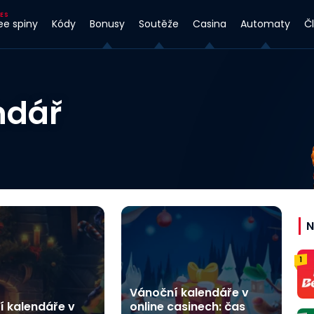
ee spiny
Kódy
Bonusy
Soutěže
Casina
Automaty
Č
ndář
N
1
Vánoční kalendáře v
í kalendáře v
online casinech: čas