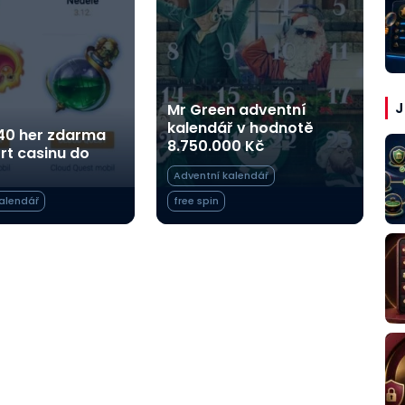
J
Mr Green adventní
kalendář v hodnotě
 40 her zdarma
8.750.000 Kč
rt casinu do
Adventní kalendář
kalendář
free spin