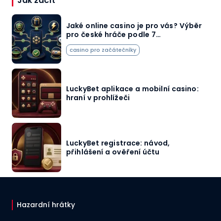
Jak začít
Jaké online casino je pro vás? Výběr
pro české hráče podle 7…
casino pro začátečníky
LuckyBet aplikace a mobilní casino:
hraní v prohlížeči
LuckyBet registrace: návod,
přihlášení a ověření účtu
Hazardní hrátky