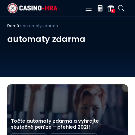
0
Domů
»
automaty zdarma
automaty zdarma
Točte automaty zdarma a vyhrajte
skutečné peníze – přehled 2021!