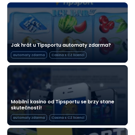
Jak hrát u Tipsportu automaty zdarma?
automaty zdarma
Casina s CZ licencí
Mobilní kasino od Tipsportu se brzy stane
skutečností!
automaty zdarma
Casina s CZ licencí