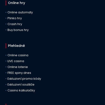
Online hry
Online automaty
Plinko hry
Crash hry
Buy bonus hry
Přehledně
Online casina
LIVE casina
Online loterie
FREE spiny dnes
Exkluzivní promo kódy
Exkluzivní soutěže
Casino kalkulačky