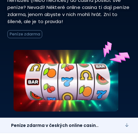
nemůžeš (nebo nechceš) do casina posílat své
peníze? Nevadí! Některé online casina ti dají peníze
zdarma, jenom abyste v nich mohli hrát. Zní to
šíleně, ale je to pravda!
Peníze zdarma
Peníze zdarma v českých online casinech: