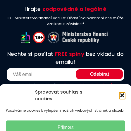
Hrajte
zodpovědně a legálně
18+ Ministerstvo financí varuje: Účastí na hazardní hře může
vzniknout závislost!
Nechte si posílat
FREE spiny
bez vkladu do
emailu!
Odesláním souhlasíte se
Zpracování osobních údajů
Spravovat souhlas s
cookies
O nás
Podmínky užití
Etické principy
Redakční zásady
Používáme cookies k vylepšení našich webových stránek a služeb.
Jak hodnotíme
Odkazy
Kontakt
Přijmout