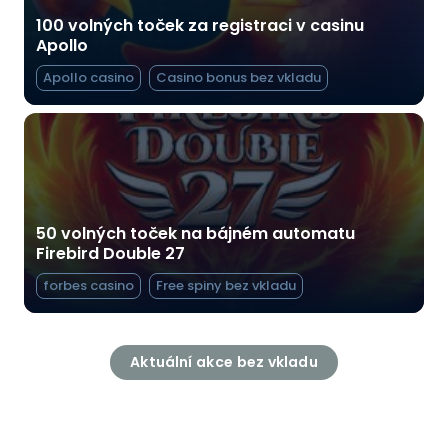
100 volných toček za registraci v casinu
Apollo
Apollo casino
Casino bonus bez vkladu
50 volných toček na bájném automatu
Firebird Double 27
forbes casino
Free spiny bez vkladu
Aktuální akce bez vkladu