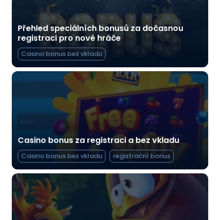
Přehled speciálních bonusů za dočasnou
registraci pro nové hráče
Casino bonus bez vkladu
Casino bonus za registraci a bez vkladu
Casino bonus bez vkladu
registrační bonus