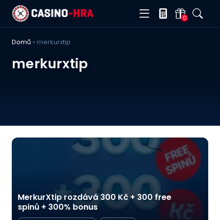
0
Domů
»
merkurxtip
merkurxtip
MerkurXtip rozdává 300 Kč + 300 free
spinů + 300% bonus