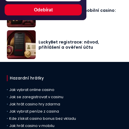
LuckyBet aplikace a mobilní casino:
hraní v prohlížeči
LuckyBet registrace: návod,
přihlášení a ověření účtu
Hazardní hrátky
Jak vybrat online casino
Jak se zaregistrovat v casinu
Jak hrát casino hry zdarma
Jak vybrat peníze z casina
Kde získat casino bonus bez vkladu
Jak hrát casino v mobilu