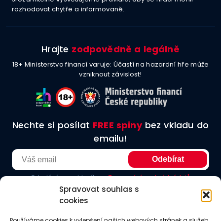
rozhodovat chytře a informovaně.
Hrajte
zodpovědně a legálně
18+ Ministerstvo financí varuje: Účastí na hazardní hře může
vzniknout závislost!
Nechte si posílat
FREE spiny
bez vkladu do
emailu!
Odesláním souhlasíte se
Zpracování osobních údajů
Spravovat souhlas s
cookies
O nás
Podmínky užití
Etické principy
Redakční zásady
Používáme cookies k vylepšení našich webových stránek a služeb.