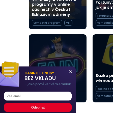
Fortuny:
programy v online
jak je s
casinech v Česku I
Exkluzivní odměny
Fortuna b
věrnostní program
VIP
věrnostní
Fortuna představila
×
CASINO BONUSY
„Fajnzónu“, nový
Sazka p
BEZ VKLADU
věrnostní program
věrnost
... jako první ve tvém emailu!
Fajnzóna
casino sa
věrnostní program
věrnostní