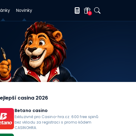
lánky
Novinky
0
ejlepší casina 2026
Betano casino
Exkluzivně pro Casino-hra.cz: 600 free spinů
bez vkladu za registraci s promo kódem
CASINOHRA.