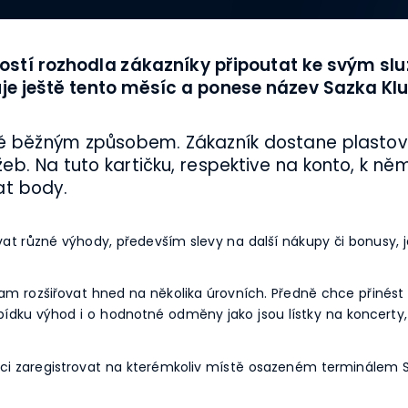
ností rozhodla zákazníky připoutat ke svým 
e ještě tento měsíc a ponese název Sazka Klu
 běžným způsobem. Zákazník dostane plastovou
eb. Na tuto kartičku, respektive na konto, k ně
at body.
at různé výhody, především slevy na další nákupy či bonusy, 
m rozšiřovat hned na několika úrovních. Předně chce přinést
abídku výhod i o hodnotné odměny jako jsou lístky na koncerty,
ci zaregistrovat na kterémkoliv místě osazeném terminálem S