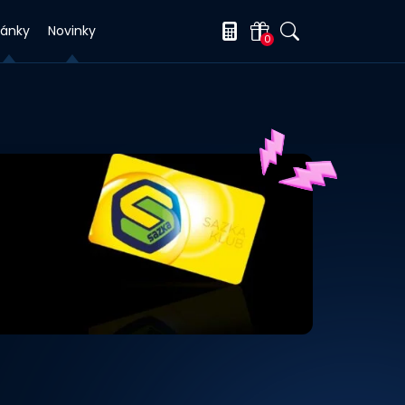
lánky
Novinky
0