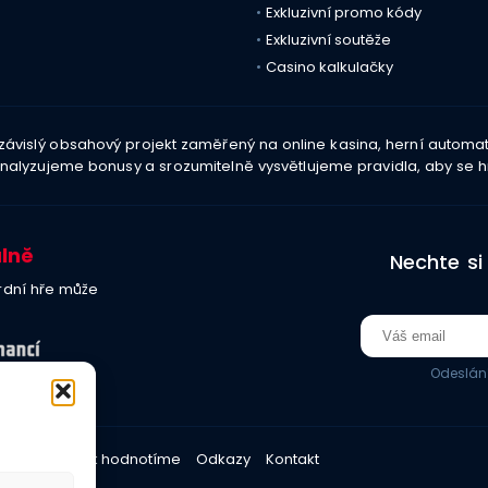
Exkluzivní promo kódy
Exkluzivní soutěže
Casino kalkulačky
závislý obsahový projekt zaměřený na online kasina, herní autom
nalyzujeme bonusy a srozumitelně vysvětlujeme pravidla, aby se h
lně
Nechte si
ardní hře může
Odeslán
í zásady
Jak hodnotíme
Odkazy
Kontakt