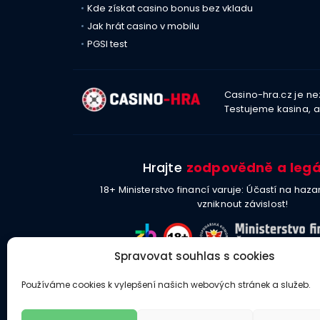
Kde získat casino bonus bez vkladu
Jak hrát casino v mobilu
PGSI test
Casino-hra.cz je ne
Testujeme kasina, a
Hrajte
zodpovědně a legá
18+ Ministerstvo financí varuje: Účastí na haz
vzniknout závislost!
Spravovat souhlas s cookies
Používáme cookies k vylepšení našich webových stránek a služeb.
O nás
Podmínky užití
Etické principy
Redakčn