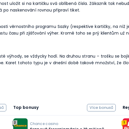
t uložit si na kartičku svá oblíbená čísla. Zákazník tak nebu
rá po naskenování rovnou připraví tiket.
nosti věrnostního programu Sazky (respektive kartičky, na níž 
oustu času při zjišťování výher. Kromě toho se prý klientům už n
jisté výhody, se vždycky hodí. Na druhou stranu – trošku se 
ype. Karet tohoto typu je v dnešní době takové množství, že čl
Top bonusy
Re
sů
Více bonusů
2
1
Chance casino