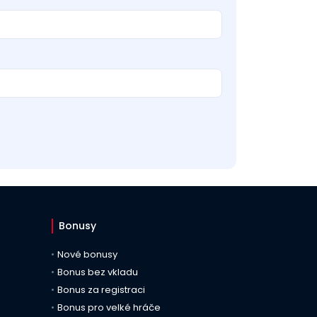
Bonusy
Nové bonusy
Bonus bez vkladu
Bonus za registraci
Bonus pro velké hráče