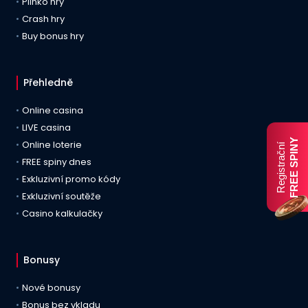
Plinko hry
Crash hry
Buy bonus hry
Přehledně
Online casina
LIVE casina
FREE SPINY
Online loterie
Registrační
FREE spiny dnes
Exkluzivní promo kódy
Exkluzivní soutěže
Casino kalkulačky
Bonusy
Nové bonusy
Bonus bez vkladu