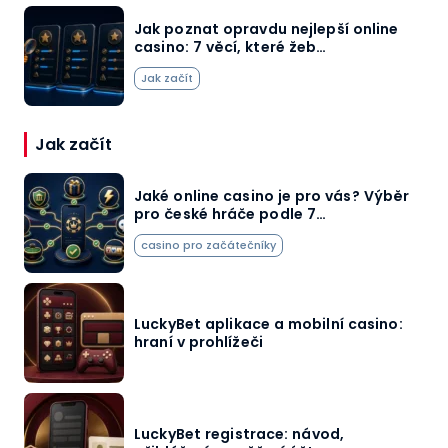
Jak poznat opravdu nejlepší online
casino: 7 věcí, které žeb…
Jak začít
Jak začít
Jaké online casino je pro vás? Výběr
pro české hráče podle 7…
casino pro začátečníky
LuckyBet aplikace a mobilní casino:
hraní v prohlížeči
LuckyBet registrace: návod,