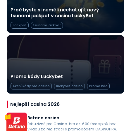
Proč byste si neměli nechat ujít nový
tsunami jackpot v casinu LuckyBet
Jackpot
tsunami jackpot
Promo kódy Luckybet
Akční kódy pro casino
luckybet casino
Promo kód
Nejlepší casina 2026
1
Betano casino
Exkluzivně pro Casino-hra.cz: 600 free spinů bez
vkladu za registraci s promo kódem CASINOHRA.