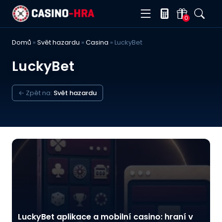
0
Domů
»
Svět hazardu
»
Casina
»
LuckyBet
LuckyBet
← Zpět na:
Svět hazardu
LuckyBet aplikace a mobilní casino: hraní v