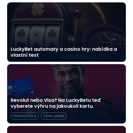
LuckyBet automaty a casino hry: nabídka a
vlastní test
Revolut nebo Visa? Na LuckyBetu teď
vyberete výhru na jakoukoli kartu.
Platební karty
Výběr peněz