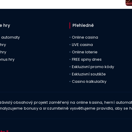
e hry
Přehledně
e automaty
Online casina
 hry
LIVE casina
 hry
Online loterie
onus hry
FREE spiny dnes
Exkluzivní promo kódy
Exkluzivní soutěže
Casino kalkulačky
závislý obsahový projekt zaměřený na online kasina, herní autom
nalyzujeme bonusy a srozumitelně vysvětlujeme pravidla, aby se h