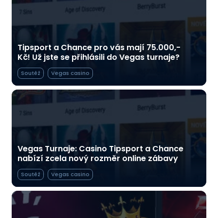
Tipsport a Chance pro vás mají 75.000,-
Kč! Už jste se přihlásili do Vegas turnaje?
Soutěž
Vegas casino
Vegas Turnaje: Casino Tipsport a Chance
nabízí zcela nový rozměr online zábavy
Soutěž
Vegas casino