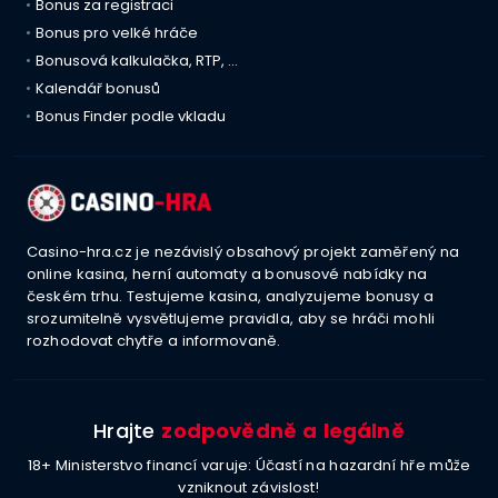
Bonus za registraci
Bonus pro velké hráče
Bonusová kalkulačka, RTP, …
Kalendář bonusů
Bonus Finder podle vkladu
Casino-hra.cz je nezávislý obsahový projekt zaměřený na
online kasina, herní automaty a bonusové nabídky na
českém trhu. Testujeme kasina, analyzujeme bonusy a
srozumitelně vysvětlujeme pravidla, aby se hráči mohli
rozhodovat chytře a informovaně.
Hrajte
zodpovědně a legálně
18+ Ministerstvo financí varuje: Účastí na hazardní hře může
vzniknout závislost!