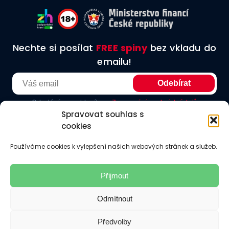
Nechte si posílat
FREE spiny
bez vkladu do
emailu!
Odesláním souhlasíte se
Zpracování osobních údajů
Spravovat souhlas s
cookies
O nás
Podmínky užití
Etické principy
Redakční zásady
Používáme cookies k vylepšení našich webových stránek a služeb.
Jak hodnotíme
Odkazy
Kontakt
Přijmout
Odmítnout
Provozování hazardních her v České republice upravuje zákon
č.
186/2016 Sb.
Účast je povolena pouze osobám starším 18 let. Tento
Předvolby
web obsahuje affiliate odkazy, za registrace či vklady přes ně můžeme