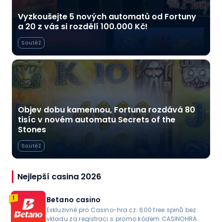
Vyzkoušejte 5 nových automatů od Fortuny
a 20 z vás si rozdělí 100.000 Kč!
Soutěž
Objev dobu kamennou, Fortuna rozdává 80
tisíc v novém automatu Secrets of the
Stones
Soutěž
Nejlepší casina 2026
1
Betano casino
Exkluzivně pro Casino-hra.cz: 600 free spinů bez
vkladu za registraci s promo kódem CASINOHRA.