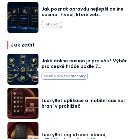
Jak poznat opravdu nejlepší online
casino: 7 věcí, které žeb…
Jak začít
Jak začít
Jaké online casino je pro vás? Výběr
pro české hráče podle 7…
casino pro začátečníky
LuckyBet aplikace a mobilní casino:
hraní v prohlížeči
LuckyBet registrace: návod,