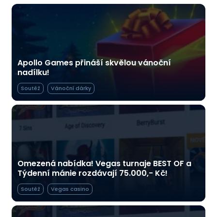
Apollo Games přináší skvělou vánoční
nadílku!
Soutěž
Vánoční dárky
Omezená nabídka! Vegas turnaje BEST OF a
Týdenní mánie rozdávají 75.000,- Kč!
Soutěž
Vegas casino