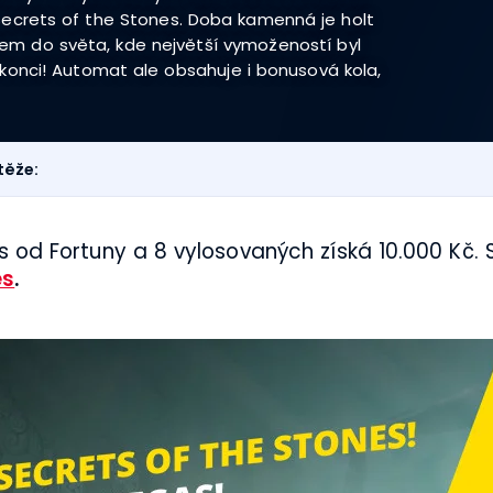
ecrets of the Stones. Doba kamenná je holt
m do světa, kde největší vymožeností byl
konci! Automat ale obsahuje i bonusová kola,
těže:
 od Fortuny a 8 vylosovaných získá 10.000 Kč.
es
.