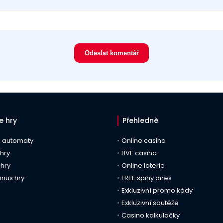
e hry
Přehledně
e automaty
Online casina
 hry
LIVE casina
 hry
Online loterie
onus hry
FREE spiny dnes
Exkluzivní promo kódy
Exkluzivní soutěže
Casino kalkulačky