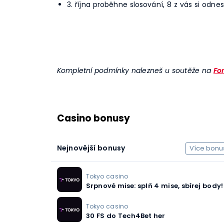
3. října proběhne slosování, 8 z vás si odne
Kompletní podmínky nalezneš u soutěže na
Fo
Casino bonusy
Nejnovější bonusy
Více bonu
Tokyo casino
Srpnové mise: splň 4 mise, sbírej body!
Tokyo casino
30 FS do Tech4Bet her