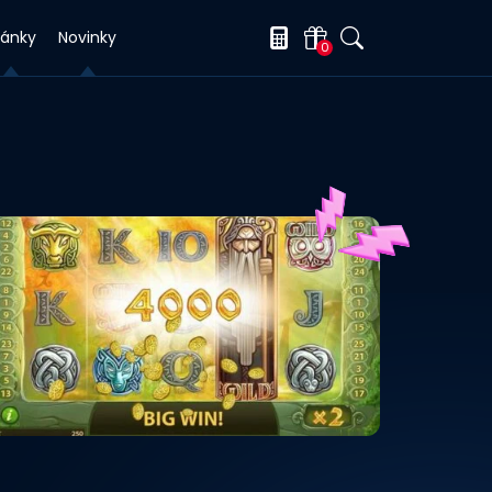
lánky
Novinky
0