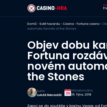
Fr
Domů
»
Svět hazardu
»
Casina
»
Fortuna casino
»
Ob
automatu Secrets of the Stones
Objev dobu k
Fortuna rozdáv
novém automat
the Stones
Aktualizováno
Autor
05
05. října, 2018
Lukáš Nenadál
Zapoj se do soutěže v kasínu Vegas od Fort