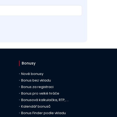
Bonusy
Nové bonusy
Bonus bez vkladu
Bonus za registraci
Bonus pro velké hráče
Bonusová kalkulačka, RTP, …
Kalendář bonusů
Bonus Finder podle vkladu