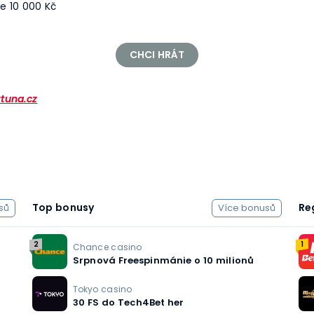
se 10 000 Kč
CHCI HRÁT
rtuna.cz
Top bonusy
Re
sů
Více bonusů
2
1
Chance casino
Srpnová Freespinmánie o 10 milionů
Tokyo casino
30 FS do Tech4Bet her