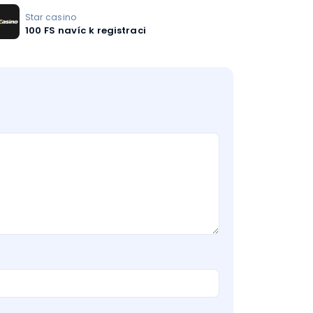
Star casino
100 FS navíc k registraci