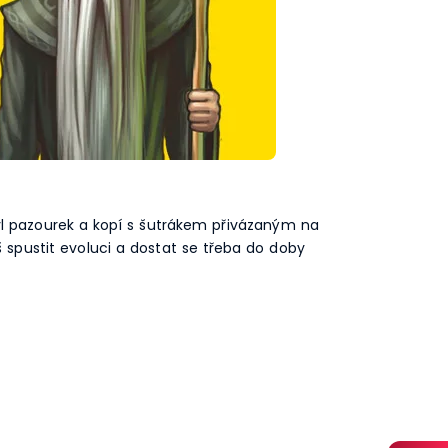
 pazourek a kopí s šutrákem přivázaným na
 spustit evoluci a dostat se třeba do doby