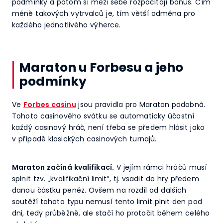
podmínky a potom si mezi sebe rozpočítají bonus. Čím
méně takových vytrvalců je, tím větší odměna pro
každého jednotlivého výherce.
Maraton u Forbesu a jeho
podmínky
Ve
Forbes casinu
jsou pravidla pro Maraton podobná.
Tohoto casinového svátku se automaticky účastní
každý casinový hráč, není třeba se předem hlásit jako
v případě klasických casinových turnajů.
Maraton začíná kvalifikací.
V jejím rámci hráčů musí
splnit tzv. „kvalifikační limit“, tj. vsadit do hry předem
danou částku peněz. Ovšem na rozdíl od dalších
soutěží tohoto typu nemusí tento limit plnit den pod
dni, tedy průběžně, ale stačí ho protočit během celého