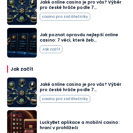
Jaké online casino je pro vás? Výběr
pro české hráče podle 7…
casino pro začátečníky
Jak poznat opravdu nejlepší online
casino: 7 věcí, které žeb…
Jak začít
Jak začít
Jaké online casino je pro vás? Výběr
pro české hráče podle 7…
casino pro začátečníky
LuckyBet aplikace a mobilní casino:
hraní v prohlížeči