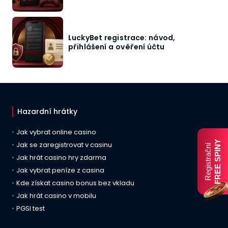
LuckyBet registrace: návod,
přihlášení a ověření účtu
Hazardní hrátky
Jak vybrat online casino
FREE SPINY
Jak se zaregistrovat v casinu
Registrační
Jak hrát casino hry zdarma
Jak vybrat peníze z casina
Kde získat casino bonus bez vkladu
Jak hrát casino v mobilu
PGSI test