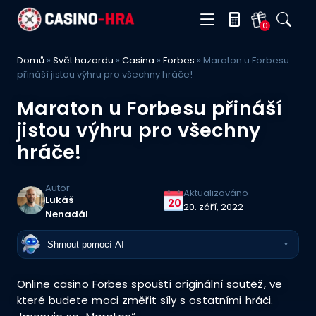
0
Domů
»
Svět hazardu
»
Casina
»
Forbes
»
Maraton u Forbesu
přináší jistou výhru pro všechny hráče!
Maraton u Forbesu přináší
jistou výhru pro všechny
hráče!
Autor
Aktualizováno
Lukáš
20
20. září, 2022
Nenadál
Shrnout pomocí AI
▼
Online casino Forbes spouští originální soutěž, ve
které budete moci změřit síly s ostatními hráči.