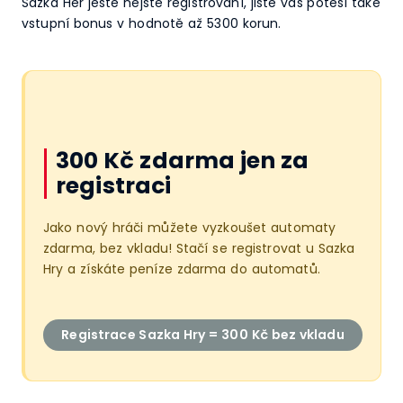
Sazka Her ještě nejste registrovaní, jistě vás potěší také
vstupní bonus v hodnotě až 5300 korun.
300 Kč zdarma jen za
registraci
Jako nový hráči můžete vyzkoušet automaty
zdarma, bez vkladu! Stačí se registrovat u Sazka
Hry a získáte peníze zdarma do automatů.
Registrace Sazka Hry = 300 Kč bez vkladu