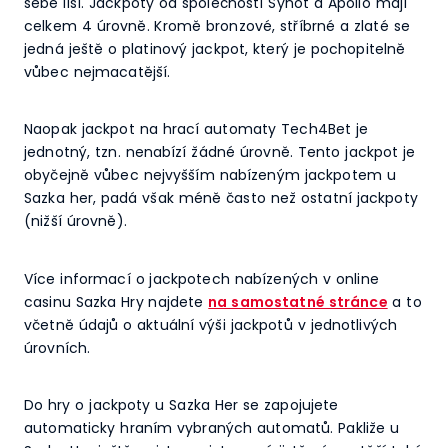
sebe liší. Jackpoty od společností Synot a Apollo mají
celkem 4 úrovně. Kromě bronzové, stříbrné a zlaté se
jedná ještě o platinový jackpot, který je pochopitelně
vůbec nejmacatější.
Naopak jackpot na hrací automaty Tech4Bet je
jednotný, tzn. nenabízí žádné úrovně. Tento jackpot je
obyčejně vůbec nejvyšším nabízeným jackpotem u
Sazka her, padá však méně často než ostatní jackpoty
(nižší úrovně).
Více informací o jackpotech nabízených v online
casinu Sazka Hry najdete
na samostatné stránce
a to
včetně údajů o aktuální výši jackpotů v jednotlivých
úrovních.
Do hry o jackpoty u Sazka Her se zapojujete
automaticky hraním vybraných automatů. Pakliže u