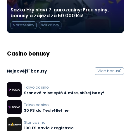
Sazka Hry slaví 7. narozeniny: Free spiny,
bonusy a zájezd za 50 000 Kč!
Narozeniny
sazka hry
Casino bonusy
Nejnovější bonusy
Více bonusů
Tokyo casino
Srpnové mise: splň 4 mise, sbírej body!
Tokyo casino
30 FS do Tech4Bet her
Star casino
100 FS navíc k registraci