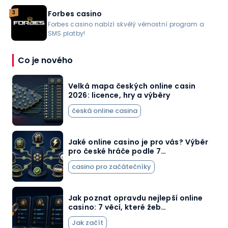
3
Forbes casino
Forbes casino nabízí skvělý věrnostní program a
SMS platby!
Co je nového
Velká mapa českých online casin
2026: licence, hry a výběry
česká online casina
Jaké online casino je pro vás? Výběr
pro české hráče podle 7…
casino pro začátečníky
Jak poznat opravdu nejlepší online
casino: 7 věcí, které žeb…
Jak začít