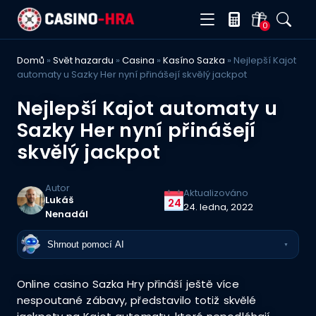
0
Domů
»
Svět hazardu
»
Casina
»
Kasíno Sazka
»
Nejlepší Kajot
automaty u Sazky Her nyní přinášejí skvělý jackpot
Nejlepší Kajot automaty u
Sazky Her nyní přinášejí
skvělý jackpot
Autor
Aktualizováno
Lukáš
24
24. ledna, 2022
Nenadál
Shrnout pomocí AI
▼
Online casino Sazka Hry přináší ještě více
nespoutané zábavy, představilo totiž skvělé