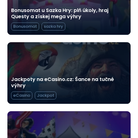
Bonusomat u Sazka Hry: plň úkoly, hraj
Questy a získej mega výhry
Bonusomat
sazka hry
Jackpoty na eCasino.cz: Šance na tučné
výhry
eCasino
Jackpot