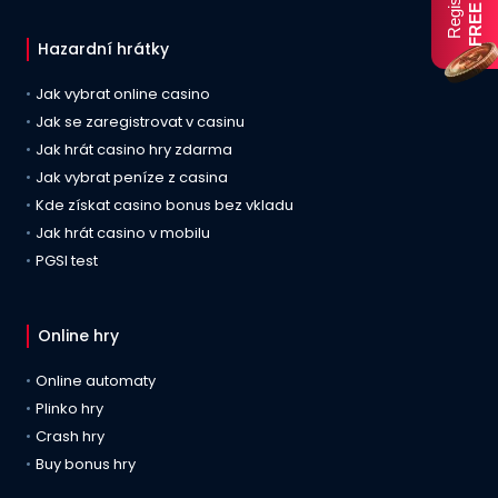
Hazardní hrátky
Jak vybrat online casino
Jak se zaregistrovat v casinu
Jak hrát casino hry zdarma
Jak vybrat peníze z casina
Kde získat casino bonus bez vkladu
Jak hrát casino v mobilu
PGSI test
Online hry
Online automaty
Plinko hry
Crash hry
Buy bonus hry