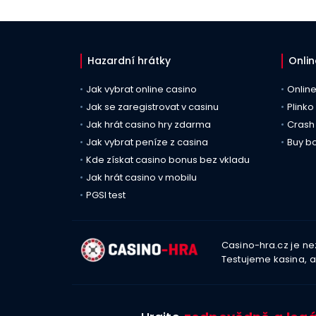
Hazardní hrátky
Onlin
Jak vybrat online casino
Onlin
Jak se zaregistrovat v casinu
Plinko
Jak hrát casino hry zdarma
Crash
Jak vybrat peníze z casina
Buy b
Kde získat casino bonus bez vkladu
Jak hrát casino v mobilu
PGSI test
Casino-hra.cz je ne
Testujeme kasina, a