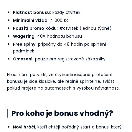
Platnost bonusu:
každý čtvrtek
Minimální vklad:
4 000 Kč
Použití promo kódu:
#ctvrtek (jednou týdně)
Wagering:
40× hodnotu bonusu
Free spiny:
připsány do 48 hodin po splnění
podmínek
Omezení:
pouze pro registrované zákazníky
Hráči nám potvrdili, že čtyřicetinásobné protočení
bonusu je sice klasické, ale reálně splnitelné, zvlášť
pokud hrajete na automatech s vysokou návratností.
Pro koho je bonus vhodný?
Noví hráči
, kteří chtějí pořádný start a bonus, který