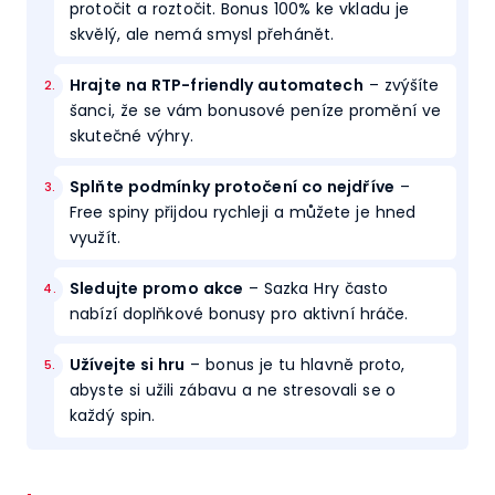
protočit a roztočit. Bonus 100% ke vkladu je
skvělý, ale nemá smysl přehánět.
Hrajte na RTP-friendly automatech
– zvýšíte
šanci, že se vám bonusové peníze promění ve
skutečné výhry.
Splňte podmínky protočení co nejdříve
–
Free spiny přijdou rychleji a můžete je hned
využít.
Sledujte promo akce
– Sazka Hry často
nabízí doplňkové bonusy pro aktivní hráče.
Užívejte si hru
– bonus je tu hlavně proto,
abyste si užili zábavu a ne stresovali se o
každý spin.