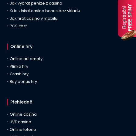
Jak vybrat peníze z casina
FREE SPINY
Registrační
Kde získat casino bonus bez vkladu
Jak hrát casino v mobilu
PGSI test
Online hry
Online automaty
Plinko hry
Crash hry
Buy bonus hry
Přehledně
Online casina
LIVE casina
Online loterie