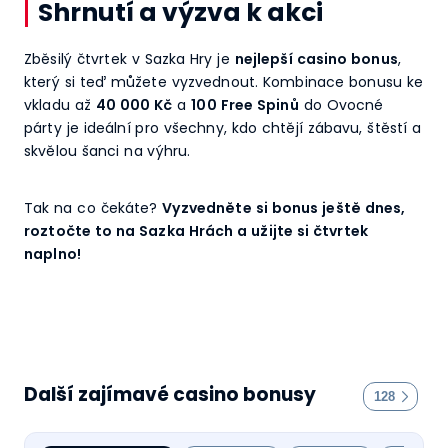
Shrnutí a výzva k akci
Zběsilý čtvrtek v Sazka Hry je
nejlepší casino bonus
,
který si teď můžete vyzvednout. Kombinace bonusu ke
vkladu až
40 000 Kč
a
100 Free Spinů
do Ovocné
párty je ideální pro všechny, kdo chtějí zábavu, štěstí a
skvělou šanci na výhru.
Tak na co čekáte?
Vyzvedněte si bonus ještě dnes,
roztočte to na Sazka Hrách a užijte si čtvrtek
naplno!
Další zajímavé casino bonusy
128