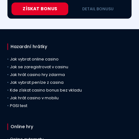
27. MH11
ZÍSKAT BONUS
DETAIL BONUSU
28. AnH
29. habes1201
30. Miroslava Novotna
Hazardní hrátky
31. JAKUB ZENDULKA
Jak vybrat online casino
Jak se zaregistrovat v casinu
32. Puhi17
Jak hrát casino hry zdarma
Jak vybrat peníze z casina
33. elisss
Kde získat casino bonus bez vkladu
Jak hrát casino v mobilu
34. blackredka
PGSI test
35. LoHaze
Online hry
36.
petulastepnickova@seznam.cz