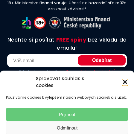
18+ Ministerstvo financí varuje: Účastí na hazardní hře může
vzniknout závislost!
57. Aneska89
58. Grand: lucikmacik, Merkur: Lucinkaa
59. pajoza91
Nechte si posílat
FREE spiny
bez vkladu do
emailu!
60. Boriska77
61. Tominooo01
Odesláním souhlasíte se
Zpracování osobních údajů
Spravovat souhlas s
62. Marketa1412
cookies
O nás
Podmínky užití
Etické principy
Redakční zásady
63. weka23x
Používáme cookies k vylepšení našich webových stránek a služeb.
Jak hodnotíme
Odkazy
Kontakt
64. KRISTYNA KALEJOVA
Přijmout
65. richisn
Odmítnout
Provozování hazardních her v České republice upravuje zákon
č.