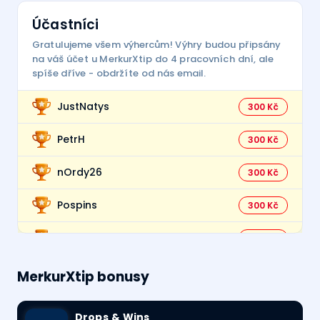
Účastníci
Gratulujeme všem výhercům! Výhry budou připsány
na váš účet u MerkurXtip do 4 pracovních dní, ale
spíše dříve - obdržíte od nás email.
JustNatys
300 Kč
PetrH
300 Kč
nOrdy26
300 Kč
Pospins
300 Kč
Basikova1
300 Kč
Cezar111
300 Kč
MerkurXtip bonusy
esterkunovjankova@seznam.cz
300 Kč
Drops & Wins