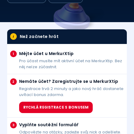
Než začnete hrát
Mějte účet u MerkurXtip
Pro účast musíte mít aktivní účet na MerkurXtip. Bez
něj nelze zúčastnit.
Nemáte účet? Zaregistrujte se u MerkurXtip
Registrace trvá 2 minuty a jako nový hráč dostanete
uvítací bonus zdarma.
RYCHLÁ REGISTRACE S BONUSEM
Vyplňte soutěžní formulář
Odpovězte na otázky, zadejte svůj nick a odešlete.