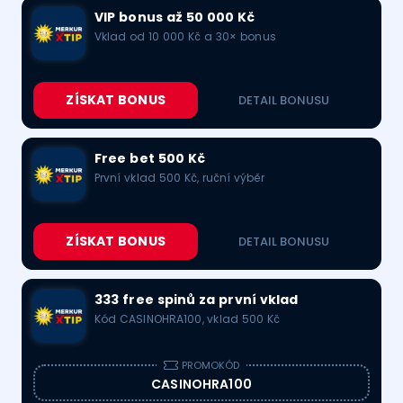
VIP bonus až 50 000 Kč
18. Rosemanfrajer
Vklad od 10 000 Kč a 30× bonus
19. skinnybarber
ZÍSKAT BONUS
DETAIL BONUSU
20. Marrted1
21. Stepa99
Free bet 500 Kč
První vklad 500 Kč, ruční výběr
22. lespes
23. Jirinacz1986
ZÍSKAT BONUS
DETAIL BONUSU
24.
Lucinkatrubka1@seznam.cz
333 free spinů za první vklad
Kód CASINOHRA100, vklad 500 Kč
25. danny99
26. Justin_0
PROMOKÓD
CASINOHRA100