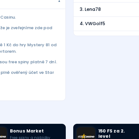
▲
3. Lena78
 Casinu.
4. VWGolf5
že je zveřejníme zde pod
5. Cumacisko
ě 1 Kč do hry Mystery 81 od
ertorem.
6.
Ktarasova3286@gmail
sou free spiny platné 7 dní.
7. Filipblazek22
plně ověřený účet ve Star
8. Mayinka
9. DanielK2002
10. majinka171
11. martysks
Bonus Market
150 FS za 2.
level
12. Kopacakk
Free spiny a nabídky