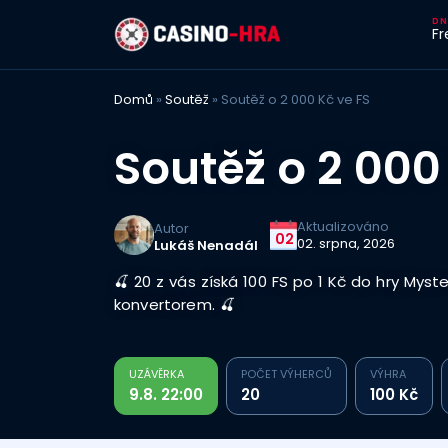
Fr
Domů
»
Soutěž
»
Soutěž o 2 000 Kč ve FS
Soutěž o 2 000
Aktualizováno
Autor
02
02. srpna, 2026
Lukáš Nenadál
🍒 20 z vás získá 100 FS po 1 Kč do hry Myst
konvertorem. 🍒
UZÁVĚRKA
POČET VÝHERCŮ
VÝHRA
9.8. 22:00
20
100 Kč