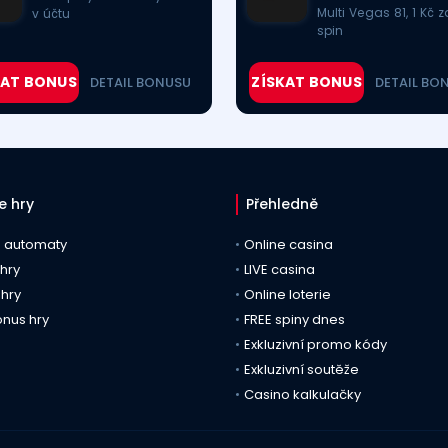
Multi Vegas 81, 1 Kč z
v účtu
spin
13. Nelzn23
KAT BONUS
ZÍSKAT BONUS
DETAIL BONUSU
DETAIL BO
14. ZiZita
15.
jamesdiegojim@gmail
16. Jancaa19
e hry
Přehledně
17. starcasino26
e automaty
Online casina
 hry
LIVE casina
18. 35sanjose
 hry
Online loterie
19. Tereza1982
onus hry
FREE spiny dnes
Exkluzivní promo kódy
20. michalkrev
Exkluzivní soutěže
Casino kalkulačky
21. Chary85