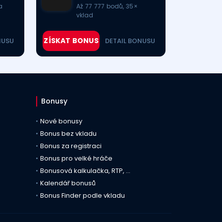
a
Až 77 777 bodů, 35×
vklad
ZÍSKAT BONUS
NUSU
DETAIL BONUSU
.com
Bonusy
Nové bonusy
Bonus bez vkladu
Bonus za registraci
Bonus pro velké hráče
Bonusová kalkulačka, RTP, …
Kalendář bonusů
Bonus Finder podle vkladu