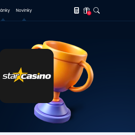
lánky
Novinky
0