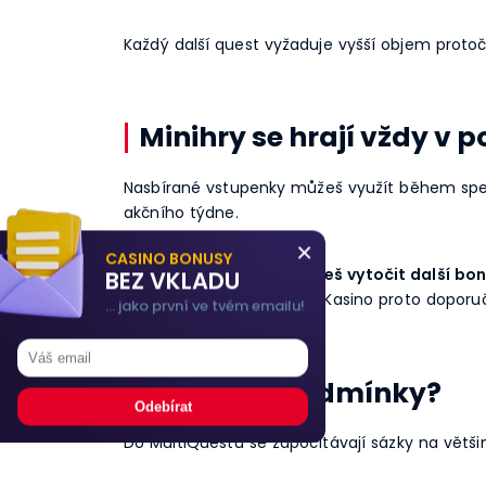
Každý další quest vyžaduje vyšší objem proto
Minihry se hrají vždy v p
Nasbírané vstupenky můžeš využít během spec
akčního týdne.
×
CASINO BONUSY
Právě v Minihrách si můžeš vytočit další bo
BEZ VKLADU
pondělní bonusové akce. Kasino proto doporuču
... jako první ve tvém emailu!
Jaké jsou podmínky?
Do MultiQuestu se započítávají sázky na větš