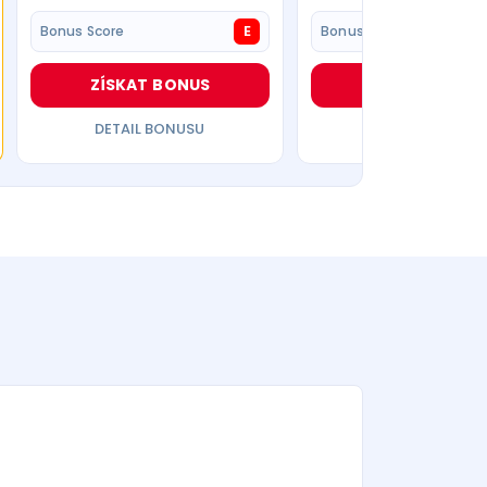
E
Bonus Score
Bonus Score
ZÍSKAT BONUS
ZÍSKAT BONU
DETAIL BONUSU
DETAIL BONUSU