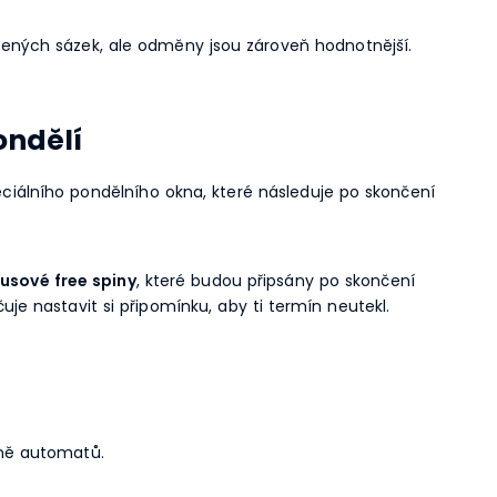
čených sázek, ale odměny jsou zároveň hodnotnější.
ondělí
iálního pondělního okna, které následuje po skončení
nusové free spiny
, které budou připsány po skončení
je nastavit si připomínku, aby ti termín neutekl.
ině automatů.