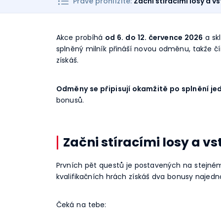
Právě prohlížíte:
Začni stíracími losy a 
Akce probíhá
od 6. do 12. července 2026
a sk
splněný milník přináší novou odměnu, takže č
získáš.
Odměny se připisují okamžitě po splnění je
bonusů.
Začni stíracími losy a 
Prvních pět questů je postavených na stejném
kvalifikačních hrách získáš dva bonusy najedn
Čeká na tebe: