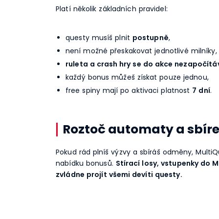
Platí několik základních pravidel:
questy musíš plnit
postupně
,
není možné přeskakovat jednotlivé milníky,
ruleta a crash hry se do akce nezapočítá
každý bonus můžeš získat pouze jednou,
free spiny mají po aktivaci platnost
7 dní
.
Roztoč automaty a sbíre
Pokud rád plníš výzvy a sbíráš odměny, Mult
nabídku bonusů.
Stírací losy, vstupenky do M
zvládne projít všemi devíti questy.