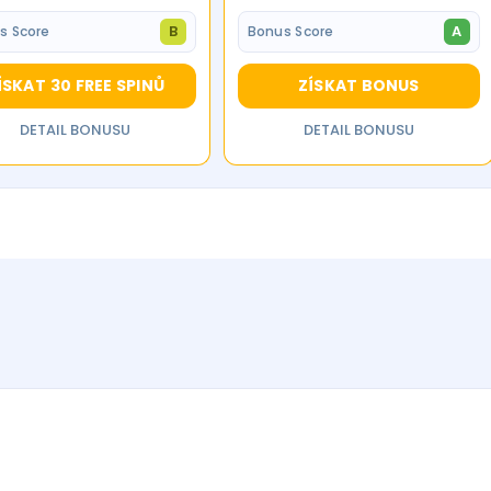
B
A
s Score
Bonus Score
ÍSKAT 30 FREE SPINŮ
ZÍSKAT BONUS
DETAIL BONUSU
DETAIL BONUSU