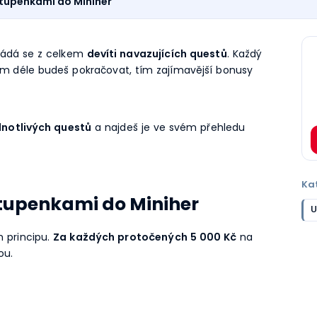
vstupenkami do Miniher
ládá se z celkem
devíti navazujících questů
. Každý
ím déle budeš pokračovat, tím zajímavější bonusy
dnotlivých questů
a najdeš je ve svém přehledu
Ka
vstupenkami do Miniher
U
 principu.
Za každých protočených 5 000 Kč
na
ou.