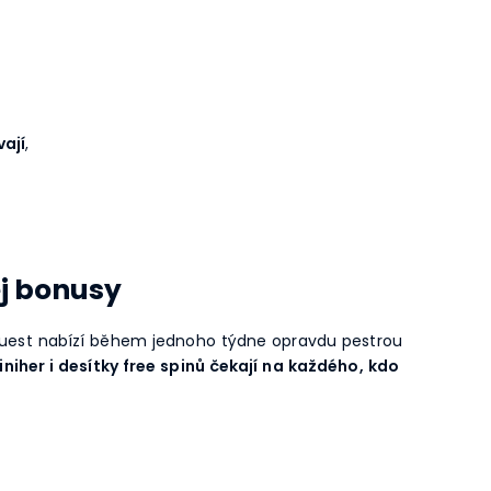
vají
,
j bonusy
iQuest nabízí během jednoho týdne opravdu pestrou
iniher i desítky free spinů čekají na každého, kdo