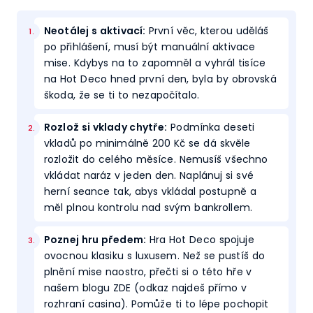
Neotálej s aktivací:
První věc, kterou uděláš
po přihlášení, musí být manuální aktivace
mise. Kdybys na to zapomněl a vyhrál tisíce
na Hot Deco hned první den, byla by obrovská
škoda, že se ti to nezapočítalo.
Rozlož si vklady chytře:
Podmínka deseti
vkladů po minimálně 200 Kč se dá skvěle
rozložit do celého měsíce. Nemusíš všechno
vkládat naráz v jeden den. Naplánuj si své
herní seance tak, abys vkládal postupně a
měl plnou kontrolu nad svým bankrollem.
Poznej hru předem:
Hra Hot Deco spojuje
ovocnou klasiku s luxusem. Než se pustíš do
plnění mise naostro, přečti si o této hře v
našem blogu ZDE (odkaz najdeš přímo v
rozhraní casina). Pomůže ti to lépe pochopit