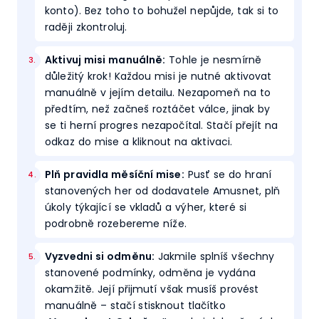
konto). Bez toho to bohužel nepůjde, tak si to
raději zkontroluj.
Aktivuj misi manuálně:
Tohle je nesmírně
důležitý krok! Každou misi je nutné aktivovat
manuálně v jejím detailu. Nezapomeň na to
předtím, než začneš roztáčet válce, jinak by
se ti herní progres nezapočítal. Stačí přejít na
odkaz do mise a kliknout na aktivaci.
Plň pravidla měsíční mise:
Pusť se do hraní
stanovených her od dodavatele Amusnet, plň
úkoly týkající se vkladů a výher, které si
podrobně rozebereme níže.
Vyzvedni si odměnu:
Jakmile splníš všechny
stanovené podmínky, odměna je vydána
okamžitě. Její přijmutí však musíš provést
manuálně – stačí stisknout tlačítko