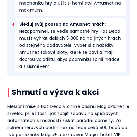
mechaniku hry a užít si herní styl Amusnet na
maximum.
Sleduj svůj postup na Amusnet hrách:
Nezapomínej, že vedle samotné hry Hot Deco
musíš vyhrát dalších 5 000 Kč na jiných hrách
od stejného dodavatele. Vyber si z nabídky
Amusnet takové sloty, které tě baví a mají
dobrou volatilitu, abys podmínku splnil hladce
a s úsměvem.
Shrnutí a výzva k akci
Měsíční mise s Hot Deco v online casinu MagicPlanet je
skvělou příležitostí, jak spojit zábavu na špičkových
automatech s možností získat parádní odměny. Za
splnění férových podmínek na tebe čeká 500 bodů do
tvé peněženky Magic+ a exkluzivní Magic Ticket VIP.