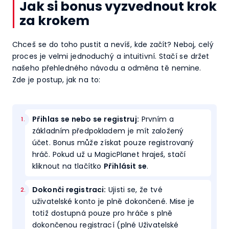
Jak si bonus vyzvednout krok
za krokem
Chceš se do toho pustit a nevíš, kde začít? Neboj, celý
proces je velmi jednoduchý a intuitivní. Stačí se držet
našeho přehledného návodu a odměna tě nemine.
Zde je postup, jak na to:
Přihlas se nebo se registruj:
Prvním a
základním předpokladem je mít založený
účet. Bonus může získat pouze registrovaný
hráč. Pokud už u MagicPlanet hraješ, stačí
kliknout na tlačítko
Přihlásit se
.
Dokonči registraci:
Ujisti se, že tvé
uživatelské konto je plně dokončené. Mise je
totiž dostupná pouze pro hráče s plně
dokončenou registrací (plné Uživatelské