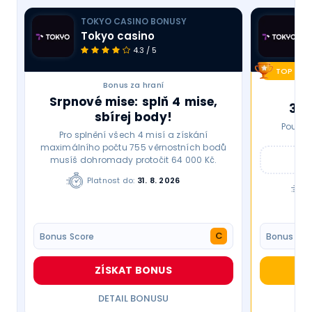
TOKYO CASINO BONUSY
Tokyo casino
4.3 / 5
TOP
Bonus za hraní
Srpnové mise: splň 4 mise,
30 
sbírej body!
Použij 
Pro splnění všech 4 misí a získání
maximálního počtu 755 věrnostních bodů
musíš dohromady protočit 64 000 Kč.
Platnost do:
31. 8. 2026
C
Bonus Score
Bonus Sco
ZÍSKAT BONUS
Z
DETAIL BONUSU