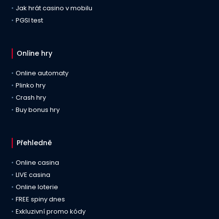
Jak hrát casino v mobilu
PGSI test
Online hry
Online automaty
Plinko hry
Crash hry
Buy bonus hry
Přehledně
Online casina
LIVE casina
Online loterie
FREE spiny dnes
Exkluzivní promo kódy