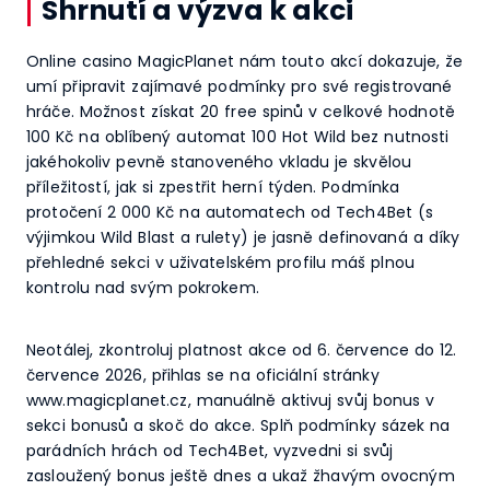
Shrnutí a výzva k akci
Online casino MagicPlanet nám touto akcí dokazuje, že
umí připravit zajímavé podmínky pro své registrované
hráče. Možnost získat 20 free spinů v celkové hodnotě
100 Kč na oblíbený automat 100 Hot Wild bez nutnosti
jakéhokoliv pevně stanoveného vkladu je skvělou
příležitostí, jak si zpestřit herní týden. Podmínka
protočení 2 000 Kč na automatech od Tech4Bet (s
výjimkou Wild Blast a rulety) je jasně definovaná a díky
přehledné sekci v uživatelském profilu máš plnou
kontrolu nad svým pokrokem.
Neotálej, zkontroluj platnost akce od 6. července do 12.
července 2026, přihlas se na oficiální stránky
www.magicplanet.cz, manuálně aktivuj svůj bonus v
sekci bonusů a skoč do akce. Splň podmínky sázek na
parádních hrách od Tech4Bet, vyzvedni si svůj
zasloužený bonus ještě dnes a ukaž žhavým ovocným