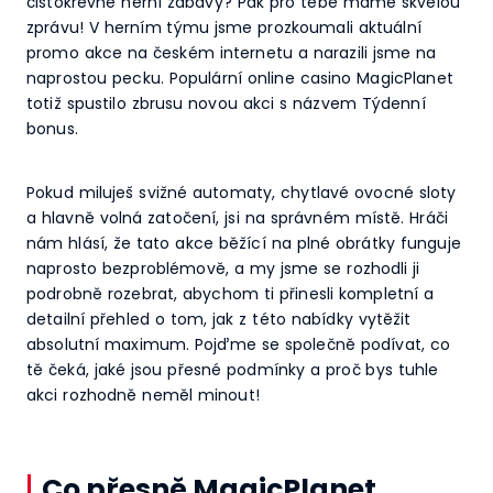
čistokrevné herní zábavy? Pak pro tebe máme skvělou
zprávu! V herním týmu jsme prozkoumali aktuální
promo akce na českém internetu a narazili jsme na
naprostou pecku. Populární online casino MagicPlanet
totiž spustilo zbrusu novou akci s názvem Týdenní
bonus.
Pokud miluješ svižné automaty, chytlavé ovocné sloty
a hlavně volná zatočení, jsi na správném místě. Hráči
nám hlásí, že tato akce běžící na plné obrátky funguje
naprosto bezproblémově, a my jsme se rozhodli ji
podrobně rozebrat, abychom ti přinesli kompletní a
detailní přehled o tom, jak z této nabídky vytěžit
absolutní maximum. Pojďme se společně podívat, co
tě čeká, jaké jsou přesné podmínky a proč bys tuhle
akci rozhodně neměl minout!
Co přesně MagicPlanet