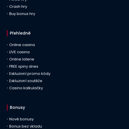
Crash hry
Buy bonus hry
Přehledně
Online casina
LIVE casina
Online loterie
FREE spiny dnes
Exkluzivní promo kódy
Exkluzivní soutěže
Casino kalkulačky
Bonusy
Nové bonusy
Bonus bez vkladu