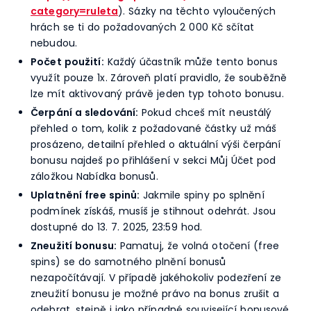
category=ruleta
). Sázky na těchto vyloučených
hrách se ti do požadovaných 2 000 Kč sčítat
nebudou.
Počet použití:
Každý účastník může tento bonus
využít pouze 1x. Zároveň platí pravidlo, že souběžně
lze mít aktivovaný právě jeden typ tohoto bonusu.
Čerpání a sledování:
Pokud chceš mít neustálý
přehled o tom, kolik z požadované částky už máš
prosázeno, detailní přehled o aktuální výši čerpání
bonusu najdeš po přihlášení v sekci Můj Účet pod
záložkou Nabídka bonusů.
Uplatnění free spinů:
Jakmile spiny po splnění
podmínek získáš, musíš je stihnout odehrát. Jsou
dostupné do 13. 7. 2025, 23:59 hod.
Zneužití bonusu:
Pamatuj, že volná otočení (free
spins) se do samotného plnění bonusů
nezapočítávají. V případě jakéhokoliv podezření ze
zneužití bonusu je možné právo na bonus zrušit a
odebrat, stejně i jako případné související bonusové