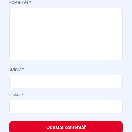
KOMENTÁŘ
*
JMÉNO
*
E-MAIL
*