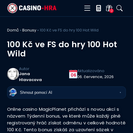
0
Domů
»
Bonusy
»
100 Kč ve FS do hry 100 Hot Wild
100 Kč ve FS do hry 100 Hot
Wild
Autor
Aktualizováno
Jana
06
06. července, 2026
Hlavacova
Shrnout pomocí AI
▼
Online casino MagicPlanet přichází s novou akcí s
názvem Týdenní bonus, ve které může každý plně
registrovaný hráč získat odměnu v celkové hodnotě
100 Kč. Tento bonus získáš za uzavření sázek v