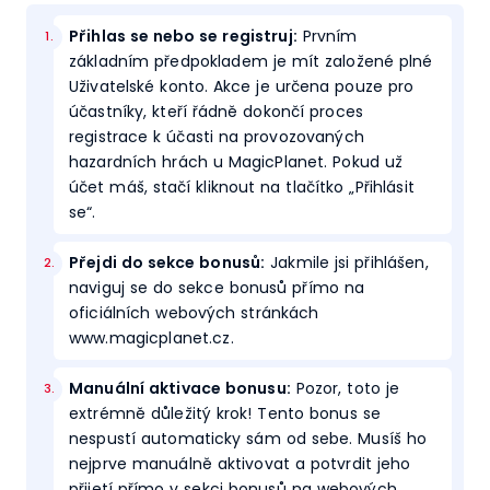
Přihlas se nebo se registruj:
Prvním
základním předpokladem je mít založené plné
Uživatelské konto. Akce je určena pouze pro
účastníky, kteří řádně dokončí proces
registrace k účasti na provozovaných
hazardních hrách u MagicPlanet. Pokud už
účet máš, stačí kliknout na tlačítko „Přihlásit
se“.
Přejdi do sekce bonusů:
Jakmile jsi přihlášen,
naviguj se do sekce bonusů přímo na
oficiálních webových stránkách
www.magicplanet.cz.
Manuální aktivace bonusu:
Pozor, toto je
extrémně důležitý krok! Tento bonus se
nespustí automaticky sám od sebe. Musíš ho
nejprve manuálně aktivovat a potvrdit jeho
přijetí přímo v sekci bonusů na webových