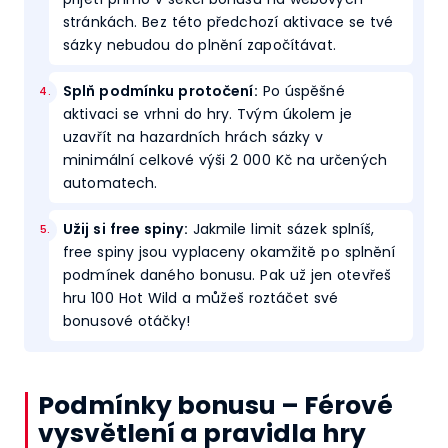
stránkách. Bez této předchozí aktivace se tvé
sázky nebudou do plnění započítávat.
Splň podmínku protočení:
Po úspěšné
aktivaci se vrhni do hry. Tvým úkolem je
uzavřít na hazardních hrách sázky v
minimální celkové výši 2 000 Kč na určených
automatech.
Užij si free spiny:
Jakmile limit sázek splníš,
free spiny jsou vyplaceny okamžitě po splnění
podmínek daného bonusu. Pak už jen otevřeš
hru 100 Hot Wild a můžeš roztáčet své
bonusové otáčky!
Podmínky bonusu – Férové
vysvětlení a pravidla hry