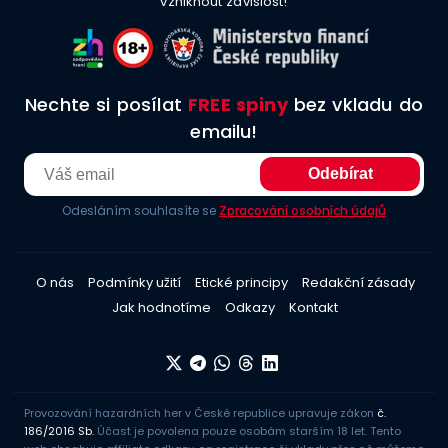
vzniknout závislost!
Nechte si posílat
FREE spiny
bez vkladu do
emailu!
Odesláním souhlasíte se
Zpracování osobních údajů
O nás
Podmínky užití
Etické principy
Redakční zásady
Jak hodnotíme
Odkazy
Kontakt
Provozování hazardních her v České republice upravuje zákon
č.
186/2016 Sb.
Účast je povolena pouze osobám starším 18 let. Tento