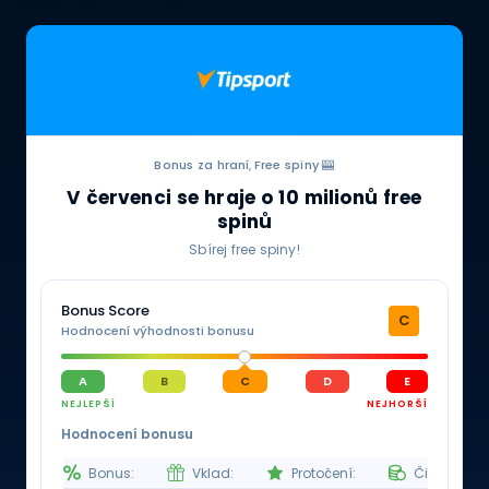
Bonus za hraní
,
Free spiny 🎰
V červenci se hraje o 10 milionů free
spinů
Sbírej free spiny!
Bonus Score
C
Hodnocení výhodnosti bonusu
A
B
C
D
E
NEJLEPŠÍ
NEJHORŠÍ
Hodnocení bonusu
Bonus:
Vklad:
Protočení:
Čistá hodn