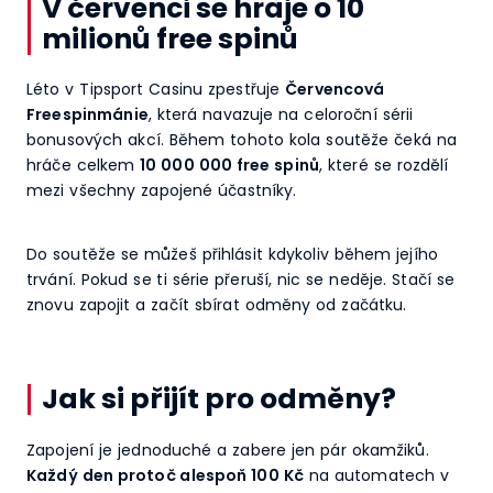
V červenci se hraje o 10
milionů free spinů
Léto v Tipsport Casinu zpestřuje
Červencová
Freespinmánie
, která navazuje na celoroční sérii
bonusových akcí. Během tohoto kola soutěže čeká na
hráče celkem
10 000 000 free spinů
, které se rozdělí
mezi všechny zapojené účastníky.
Do soutěže se můžeš přihlásit kdykoliv během jejího
trvání. Pokud se ti série přeruší, nic se neděje. Stačí se
znovu zapojit a začít sbírat odměny od začátku.
Jak si přijít pro odměny?
Zapojení je jednoduché a zabere jen pár okamžiků.
Každý den protoč alespoň 100 Kč
na automatech v