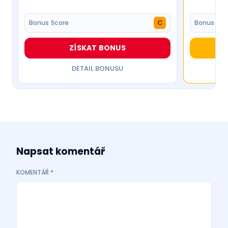
C
Bonus Score
Bonus Sco
ZÍSKAT BONUS
Z
DETAIL BONUSU
Napsat komentář
KOMENTÁŘ
*