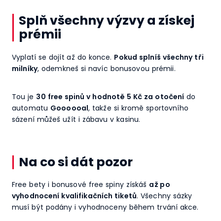
Splň všechny výzvy a získej
prémii
Vyplatí se dojít až do konce.
Pokud splníš všechny tři
milníky
, odemkneš si navíc bonusovou prémii.
Tou je
30 free spinů v hodnotě 5 Kč za otočení
do
automatu
Goooooal
, takže si kromě sportovního
sázení můžeš užít i zábavu v kasinu.
Na co si dát pozor
Free bety i bonusové free spiny získáš
až po
vyhodnocení kvalifikačních tiketů
. Všechny sázky
musí být podány i vyhodnoceny během trvání akce.