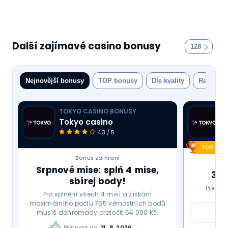
Další zajímavé casino bonusy
128
Nejnovější bonusy
TOP bonusy
Dle kvality
Registra
TOKYO CASINO BONUSY
Tokyo casino
4.3 / 5
TOP
Bonus za hraní
Srpnové mise: splň 4 mise,
30 
sbírej body!
Použij 
Pro splnění všech 4 misí a získání
maximálního počtu 755 věrnostních bodů
musíš dohromady protočit 64 000 Kč.
Platnost do:
31. 8. 2026