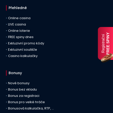
Přehledně
Online casina
LIVE casina
Online loterie
FREE SPINY
Registrační
FREE spiny dnes
Exkluzivní promo kódy
Exkluzivní soutěže
Casino kalkulačky
Bonusy
Nové bonusy
Bonus bez vkladu
Bonus za registraci
Bonus pro velké hráče
Bonusová kalkulačka, RTP, …