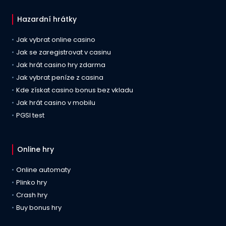
Hazardní hrátky
Jak vybrat online casino
Jak se zaregistrovat v casinu
Jak hrát casino hry zdarma
Jak vybrat peníze z casina
Kde získat casino bonus bez vkladu
Jak hrát casino v mobilu
PGSI test
Online hry
Online automaty
Plinko hry
Crash hry
Buy bonus hry