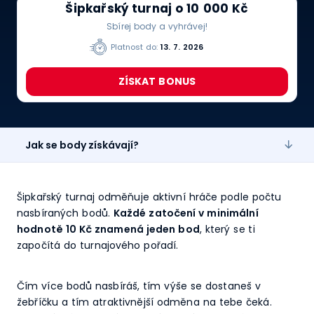
Šipkařský turnaj o 10 000 Kč
Sbírej body a vyhrávej!
Platnost do:
13. 7. 2026
ZÍSKAT BONUS
Jak se body získávají?
Šipkařský turnaj odměňuje aktivní hráče podle počtu
nasbíraných bodů.
Každé zatočení v minimální
hodnotě 10 Kč znamená jeden bod
, který se ti
započítá do turnajového pořadí.
Čím více bodů nasbíráš, tím výše se dostaneš v
žebříčku a tím atraktivnější odměna na tebe čeká.