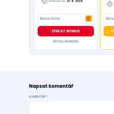
Platnost do:
31. 8. 2026
C
Bonus Score
Bonu
ZÍSKAT BONUS
Z
DETAIL BONUSU
Napsat komentář
KOMENTÁŘ
*