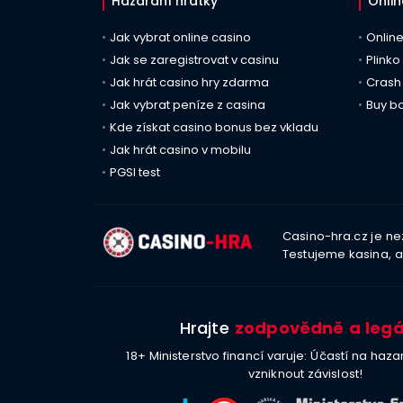
Hazardní hrátky
Onlin
Jak vybrat online casino
Onlin
Jak se zaregistrovat v casinu
Plinko
Jak hrát casino hry zdarma
Crash
Jak vybrat peníze z casina
Buy b
Kde získat casino bonus bez vkladu
Jak hrát casino v mobilu
PGSI test
Casino-hra.cz je ne
Testujeme kasina, a
Hrajte
zodpovědně a legá
18+ Ministerstvo financí varuje: Účastí na haz
vzniknout závislost!