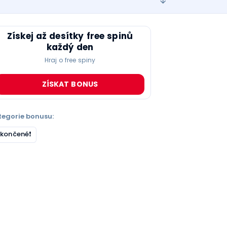
Získej až desítky free spinů
každý den
Hraj o free spiny
ZÍSKAT BONUS
tegorie bonusu:
končené❗️