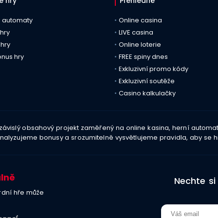
e hry
Přehledně
e automaty
Online casina
 hry
LIVE casina
 hry
Online loterie
onus hry
FREE spiny dnes
Exkluzivní promo kódy
Exkluzivní soutěže
Casino kalkulačky
závislý obsahový projekt zaměřený na online kasina, herní autom
nalyzujeme bonusy a srozumitelně vysvětlujeme pravidla, aby se h
lně
Nechte si
ardní hře může