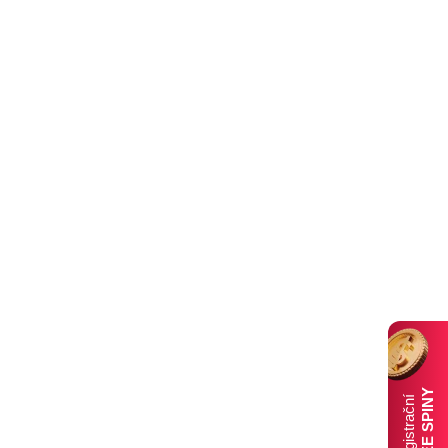
FREE SPINY
Registrační