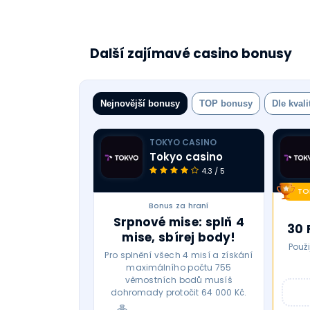
Další zajímavé casino bonusy
Nejnovější bonusy
TOP bonusy
Dle kvali
TOKYO CASINO
BONUSY
Tokyo casino
4.3 / 5
TO
Bonus za hraní
Srpnové mise: splň 4
30 
mise, sbírej body!
Použi
Pro splnění všech 4 misí a získání
maximálního počtu 755
věrnostních bodů musíš
dohromady protočit 64 000 Kč.