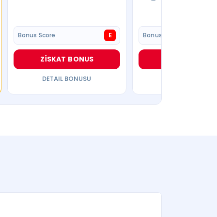
E
Bonus Score
Bonus Score
ZÍSKAT BONUS
ZÍSKAT BONU
DETAIL BONUSU
DETAIL BONUSU