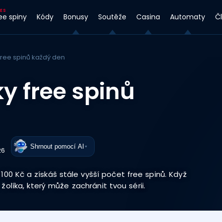
ee spiny
Kódy
Bonusy
Soutěže
Casina
Automaty
Č
 free spinů každý den
ky free spinů
Shrnout pomocí AI
▼
26
100 Kč a získáš stále vyšší počet free spinů. Když
olíka, který může zachránit tvou sérii.