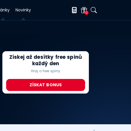
lánky
Novinky
0
Získej až desítky free spinů
každý den
Hraj o free spiny
ZÍSKAT BONUS