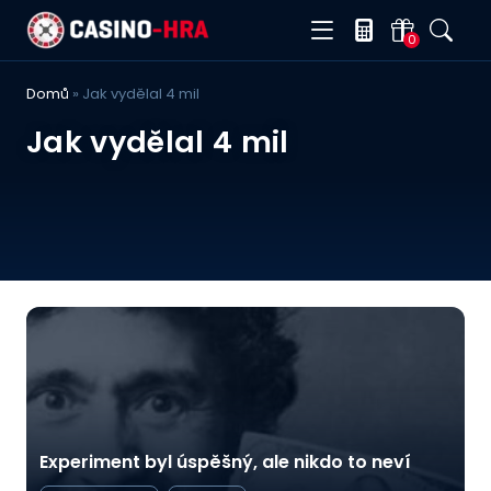
0
Domů
»
Jak vydělal 4 mil
Jak vydělal 4 mil
Experiment byl úspěšný, ale nikdo to neví