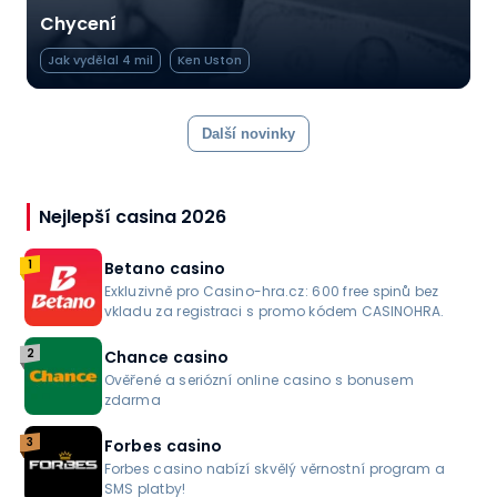
Chycení
Jak vydělal 4 mil
Ken Uston
Další novinky
Nejlepší casina 2026
1
Betano casino
Exkluzivně pro Casino-hra.cz: 600 free spinů bez
vkladu za registraci s promo kódem CASINOHRA.
2
Chance casino
Ověřené a seriózní online casino s bonusem
zdarma
3
Forbes casino
Forbes casino nabízí skvělý věrnostní program a
SMS platby!