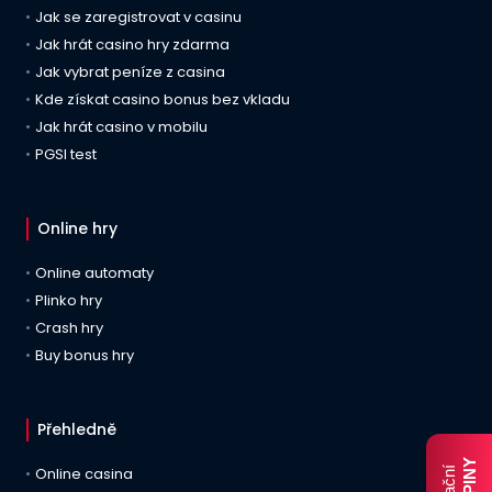
Jak se zaregistrovat v casinu
Jak hrát casino hry zdarma
Jak vybrat peníze z casina
Kde získat casino bonus bez vkladu
Jak hrát casino v mobilu
PGSI test
Online hry
Online automaty
Plinko hry
Crash hry
Buy bonus hry
Přehledně
Online casina