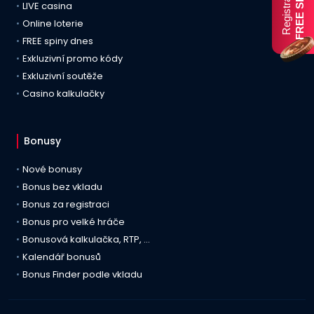
FREE SPINY
Registrační
LIVE casina
Online loterie
FREE spiny dnes
Exkluzivní promo kódy
Exkluzivní soutěže
Casino kalkulačky
Bonusy
Nové bonusy
Bonus bez vkladu
Bonus za registraci
Bonus pro velké hráče
Bonusová kalkulačka, RTP, …
Kalendář bonusů
Bonus Finder podle vkladu