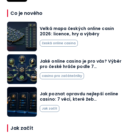
Co je nového
Velká mapa českých online casin
2026: licence, hry a výběry
česká online casina
Jaké online casino je pro vás? Výběr
pro české hráče podle 7…
casino pro začátečníky
Jak poznat opravdu nejlepší online
casino: 7 věcí, které žeb…
Jak začít
Jak začít