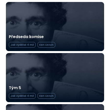
Předseda komise
Jak vydělal 4 mil
Ken Uston
Tým 5
Jak vydělal 4 mil
Ken Uston