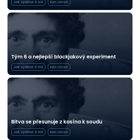
Jak vydělal 4 mil
Ken Uston
Tým 6 a nejlepší blackjakový experiment
Jak vydělal 4 mil
Ken Uston
Bitva se přesunuje z kasína k soudu
Jak vydělal 4 mil
Ken Uston