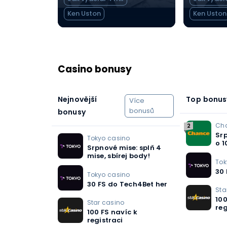
Ken Uston
Ken Uston
Casino bonusy
Nejnovější
Top bonus
Více
bonusů
bonusy
Cha
2
Sr
Tokyo casino
o 1
Srpnové mise: splň 4
mise, sbírej body!
Tok
30 
Tokyo casino
30 FS do Tech4Bet her
Sta
100
Star casino
reg
100 FS navíc k
registraci