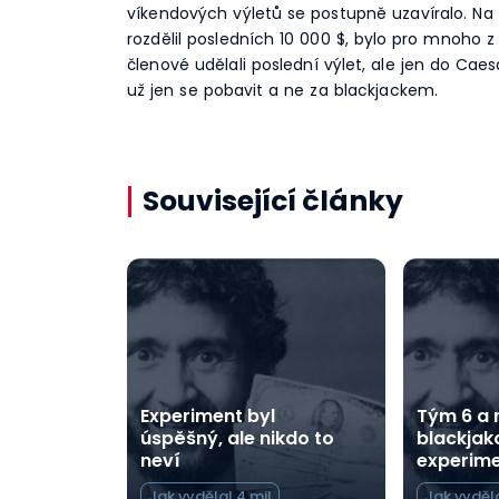
víkendových výletů se postupně uzavíralo. Na
rozdělil posledních 10 000 $, bylo pro mnoho
členové udělali poslední výlet, ale jen do Cae
už jen se pobavit a ne za blackjackem.
Související články
Experiment byl
Tým 6 a 
úspěšný, ale nikdo to
blackjak
neví
experim
Jak vydělal 4 mil
Jak vyděla