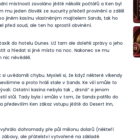
dní místnosti zavoláno jěště několik počtářů a Ken byl
mu jeden člověk ze sucurity přečetl provinění a zdělil
bo jiném kasínu vlastněným majitelem Sands, tak ho
před soud, ale ten ho sprostil obvinění.
 taxík do hotelu Dunes. Už tam ale dolehli zprávy o jeho
tit a hledat si jiné místo na noc. Nakonec se mu
 nic něvěděli.
 si uvědomili chybu. Mysleli si, že když některé víkendy
nevšimne a proto hráli stale v Sands. Ke vší smůle to
vali. Ostatní kasína nebyla tak „ drsná“ a jenom
stil stůl. Tady byla i smůla v tom, že Sands patřilo do
a především Ken zákaz vstupu jěště do Desert Inn,
ů vyhrálo dohromady pře půl milionu dolarů (někteří
u zábavy, ale přátelství vytvořené na základě