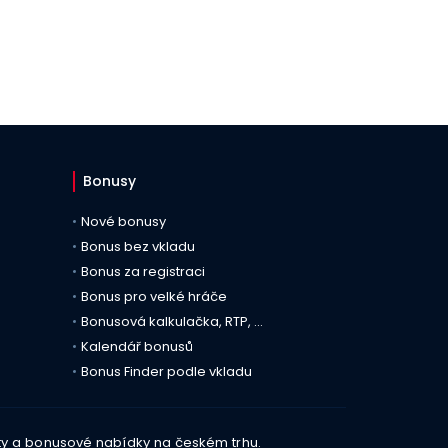
Bonusy
Nové bonusy
Bonus bez vkladu
Bonus za registraci
Bonus pro velké hráče
Bonusová kalkulačka, RTP, …
Kalendář bonusů
Bonus Finder podle vkladu
aty a bonusové nabídky na českém trhu.