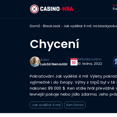
Fr
Domů
»
BlackJack
»
Jak vydělal 4 mil. na blackjacku
Chycení
Aktualizováno
Autor
10
10. ledna, 2022
Lukáš Nenadál
Pokračování Jak vydělal 4 mil: Výlety pokrač
vyjímečně i do Evropy. Výhry z tripů byl v t
nakonec 89 000 $. Ken stále hrál převážně v
levnejší pokoje nebo jídlo zdarma. Jeho prá
Jak vydělal 4 mil
Ken Uston