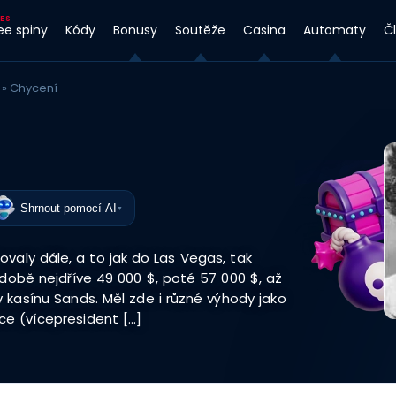
ee spiny
Kódy
Bonusy
Soutěže
Casina
Automaty
Č
»
Chycení
Shrnout pomocí AI
▼
ovaly dále, a to jak do Las Vegas, tak
é době nejdříve 49 000 $, poté 57 000 $, až
 kasínu Sands. Měl zde i různé výhody jako
ce (vícepresident […]