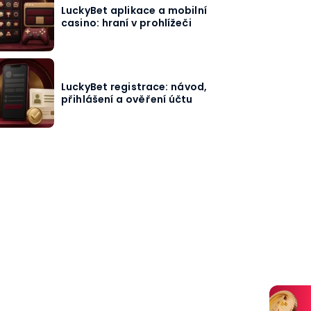
LuckyBet aplikace a mobilní
casino: hraní v prohlížeči
LuckyBet registrace: návod,
přihlášení a ověření účtu