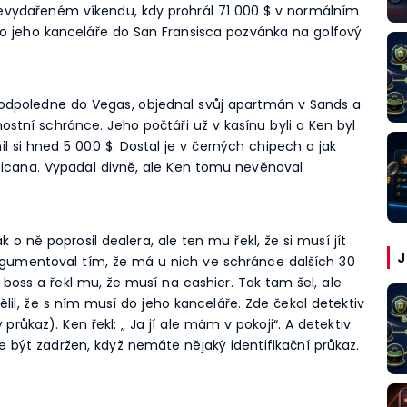
nevydařeném víkendu, kdy prohrál 71 000 $ v normálním
do jeho kanceláře do San Fransisca pozvánka na golfový
n odpoledne do Vegas, objednal svůj apartmán v Sands a
ostní schránce. Jeho počtáři už v kasínu byli a Ken byl
 si hned 5 000 $. Dostal je v černých chipech a jak
opicana. Vypadal divně, ale Ken tomu nevěnoval
 o ně poprosil dealera, ale ten mu řekl, že si musí jít
J
rgumentoval tím, že má u nich ve schránce dalších 30
e boss a řekl mu, že musí na cashier. Tak tam šel, ale
l, že s ním musí do jeho kanceláře. Zde čekal detektiv
průkaz). Ken řekl: „ Ja jí ale mám v pokoji“. A detektiv
být zadržen, když nemáte nějaký identifikační průkaz.