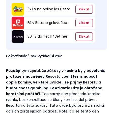
3x FS na online los Fiesta
Získat
FS v Betano grilovačce
Získat
30 FS do Tech4Bet her
Získat
Pokračování Jak vydělal 4 mil:
Později tým zjistil, že zákazy v kasínu byly povolené,
protože zmocněnec Resortu Joel Sterns napsal
dopis komisy, ve které uváděl, že příjmy Resortu a
budoucnost gamblingu v Atlantic City je ohrožena
karetními počtáři.
Ten samý den předseda komise
rychle, bez konzultace se členy komise, dal právo
Resortu na tyto zákazy. Tato akce byla první z mnoha
dalších zárážejících událostí. Poté, co se tento den