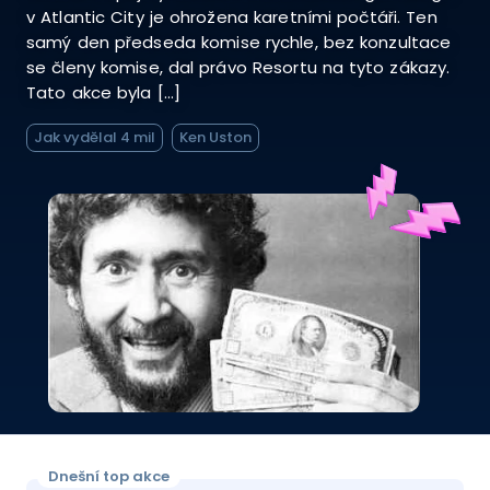
v Atlantic City je ohrožena karetními počtáři. Ten
samý den předseda komise rychle, bez konzultace
se členy komise, dal právo Resortu na tyto zákazy.
Tato akce byla […]
Jak vydělal 4 mil
Ken Uston
Dnešní top akce