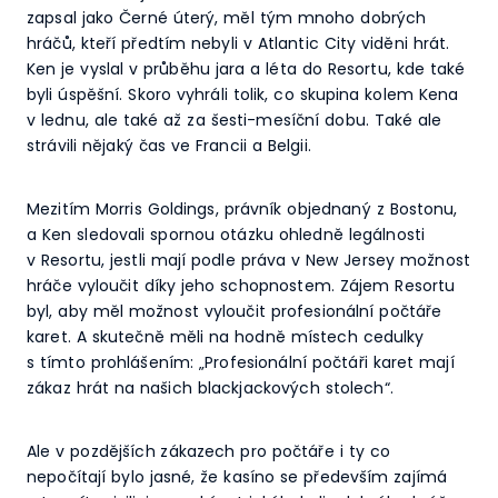
zapsal jako Černé úterý, měl tým mnoho dobrých
hráčů, kteří předtím nebyli v Atlantic City viděni hrát.
Ken je vyslal v průběhu jara a léta do Resortu, kde také
byli úspěšní. Skoro vyhráli tolik, co skupina kolem Kena
v lednu, ale také až za šesti-mesíční dobu. Také ale
strávili nějaký čas ve Francii a Belgii.
Mezitím Morris Goldings, právník objednaný z Bostonu,
a Ken sledovali spornou otázku ohledně legálnosti
v Resortu, jestli mají podle práva v New Jersey možnost
hráče vyloučit díky jeho schopnostem. Zájem Resortu
byl, aby měl možnost vyloučit profesionální počtáře
karet. A skutečně měli na hodně místech cedulky
s tímto prohlášením: „Profesionální počtáři karet mají
zákaz hrát na našich blackjackových stolech“.
Ale v pozdějších zákazech pro počtáře i ty co
nepočítají bylo jasné, že kasíno se především zajímá