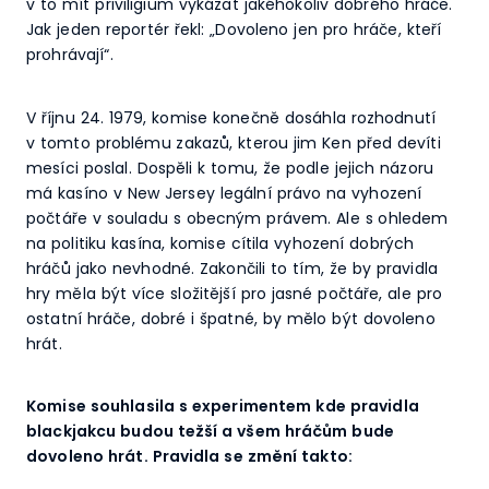
v to mít priviligium vykázat jakéhokoliv dobrého hráče.
Jak jeden reportér řekl: „Dovoleno jen pro hráče, kteří
prohrávají“.
V říjnu 24. 1979, komise konečně dosáhla rozhodnutí
v tomto problému zakazů, kterou jim Ken před devíti
mesíci poslal. Dospěli k tomu, že podle jejich názoru
má kasíno v New Jersey legální právo na vyhození
počtáře v souladu s obecným právem. Ale s ohledem
na politiku kasína, komise cítila vyhození dobrých
hráčů jako nevhodné. Zakončili to tím, že by pravidla
hry měla být více složitější pro jasné počtáře, ale pro
ostatní hráče, dobré i špatné, by mělo být dovoleno
hrát.
Komise souhlasila s experimentem kde pravidla
blackjakcu budou težší a všem hráčům bude
dovoleno hrát. Pravidla se změní takto: