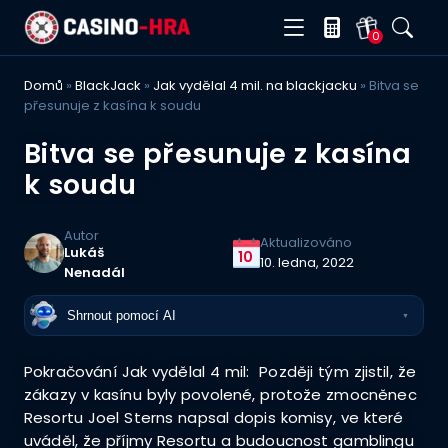
0
Domů
»
BlackJack
»
Jak vydělal 4 mil. na blackjacku
»
Bitva se
přesunuje z kasína k soudu
Bitva se přesunuje z kasína
k soudu
Autor
Aktualizováno
Lukáš
10
10. ledna, 2022
Nenadál
Shrnout pomocí AI
▼
Pokračování Jak vydělal 4 mil: Později tým zjistil, že
zákazy v kasínu byly povolené, protože zmocněnec
Resortu Joel Sterns napsal dopis komisy, ve které
uváděl, že příjmy Resortu a budoucnost gamblingu