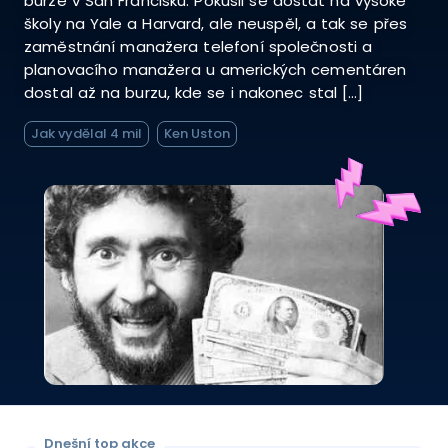
burze v San Francisku. Pokusil se dostat na vysoké
školy na Yale a Harvard, ale neuspěl, a tak se přes
zaměstnání manažera telefoní společnosti a
planovacího manažera u amerických cementáren
dostal až na burzu, kde se i nakonec stal […]
Jak vydělal 4 mil
Ken Uston
Dnešní top akce