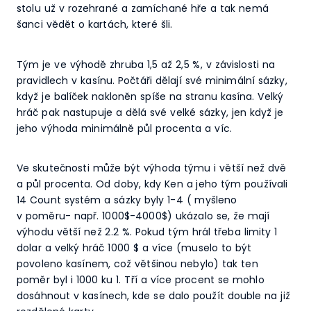
stolu už v rozehrané a zamíchané hře a tak nemá
šanci vědět o kartách, které šli.
Tým je ve výhodě zhruba 1,5 až 2,5 %, v závislosti na
pravidlech v kasínu. Počtáři dělají své minimální sázky,
když je balíček nakloněn spíše na stranu kasína. Velký
hráč pak nastupuje a dělá své velké sázky, jen když je
jeho výhoda minimálně půl procenta a víc.
Ve skutečnosti může být výhoda týmu i větší než dvě
a půl procenta. Od doby, kdy Ken a jeho tým používali
14 Count systém a sázky byly 1-4 ( myšleno
v poměru- např. 1000$-4000$) ukázalo se, že mají
výhodu větší než 2.2 %. Pokud tým hrál třeba limity 1
dolar a velký hráč 1000 $ a více (muselo to být
povoleno kasínem, což většinou nebylo) tak ten
poměr byl i 1000 ku 1. Tří a více procent se mohlo
dosáhnout v kasínech, kde se dalo použít double na již