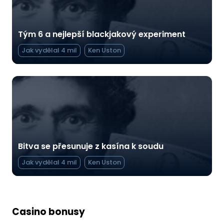
Tým 6 a nejlepší blackjakový experiment
Jak vydělal 4 mil
Ken Uston
Bitva se přesunuje z kasína k soudu
Jak vydělal 4 mil
Ken Uston
Casino bonusy