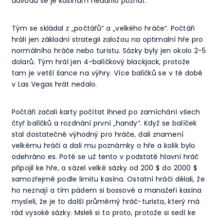
důvodu se je kasínám nedařilo poznat.
Tým se skládal z „počtářů“ a „velkého hráče“. Počtáři
hráli jen základní strategii založou na optimalní hře pro
normálního hráče nebo turistu. Sázky byly jen okolo 2-5
dolarů. Tým hrál jen 4-balíčkový blackjack, protože
tam je vetší šance na výhry. Více balíčků se v té době
v Las Vegas hrát nedalo.
Počtáři začali karty počítat ihned po zamíchání všech
čtyř balíčků a rozdnání první „handy“. Když se balíček
stal dostatečně výhodný pro hráče, dali znamení
velkému hráči a dali mu poznámky o hře a kolik bylo
odehráno es. Poté se už tento v podstatě hlavní hráč
připojil ke hře, a sázel velké sázky od 200 $ do 2000 $
samozřejmě podle limitu kasína. Ostatní hráči dělali, že
ho neznají a tím pádem si bossové a manažeři kasína
mysleli, že je to další průměrný hráč-turista, který má
rád vysoké sázky. Msleli si to proto, protože si sedl ke