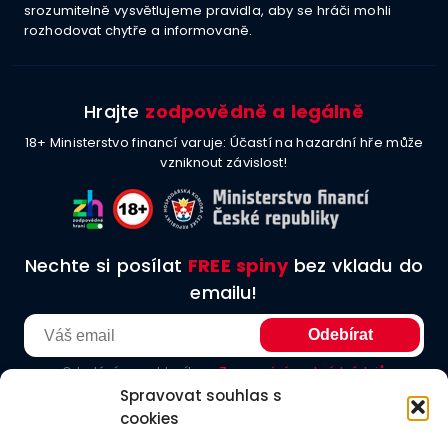
srozumitelně vysvětlujeme pravidla, aby se hráči mohli
rozhodovat chytře a informovaně.
Hrajte
zodpovědně a legálně
18+ Ministerstvo financí varuje: Účastí na hazardní hře může
vzniknout závislost!
Nechte si posílat
FREE spiny
bez vkladu do
emailu!
Odesláním souhlasíte se
Zpracování osobních údajů
Spravovat souhlas s
cookies
O nás
Podmínky užití
Etické principy
Redakční zásady