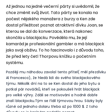
Až jednou na jedné večerní párty si uvědomil, že
chce změnit svůj život. Tato párty se konala na
počest nějakého manažera z burzy a Ken zde
dostal příležitost poznat atraktivní dívku Joan, se
kterou se dal do konverzace, která nakonec
skončila u blackjacku. Pověděla mu, že její
kamarád je profesionální gambler a má blackjack
jako svoji obživu. To ho fascinovalo i z důvodu toho,
že před lety četl Thorpovu knížku o početním
systému.
Později mu náhodou zavolal tento přítel( měl přezdívku
Al Francesco), že hledá lidi do svého blackjackového
týmu. Několik dní na to se Ken dostal do jeho bytu a
potkal pár nováčků, kteří se pokoušeli hrát blackjack
pro velké výhry. Zdáli se motivováni a hodně dobře
znalí blackjacku.Tým se řídil týmovou hrou. Sázky byly
různé od jednoho dolaru třeba až po 1000 $. Z toho