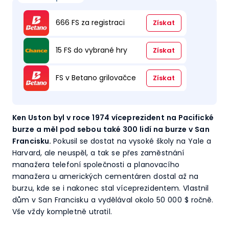
666 FS za registraci
Získat
15 FS do vybrané hry
Získat
FS v Betano grilovačce
Získat
Ken Uston byl v roce 1974 víceprezident na Pacifické
burze a měl pod sebou také 300 lidí na burze v San
Francisku.
Pokusil se dostat na vysoké školy na Yale a
Harvard, ale neuspěl, a tak se přes zaměstnání
manažera telefoní společnosti a planovacího
manažera u amerických cementáren dostal až na
burzu, kde se i nakonec stal víceprezidentem. Vlastnil
dům v San Francisku a vydělával okolo 50 000 $ ročně.
Vše vždy kompletně utratil.