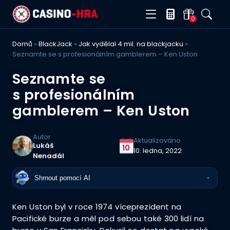
0
Domů
»
BlackJack
»
Jak vydělal 4 mil. na blackjacku
»
Seznamte se s profesionálním gamblerem – Ken Uston
Seznamte se
s profesionálním
gamblerem – Ken Uston
Autor
Aktualizováno
Lukáš
10
10. ledna, 2022
Nenadál
Shrnout pomocí AI
▼
Ken Uston byl v roce 1974 víceprezident na
Pacifické burze a měl pod sebou také 300 lidí na