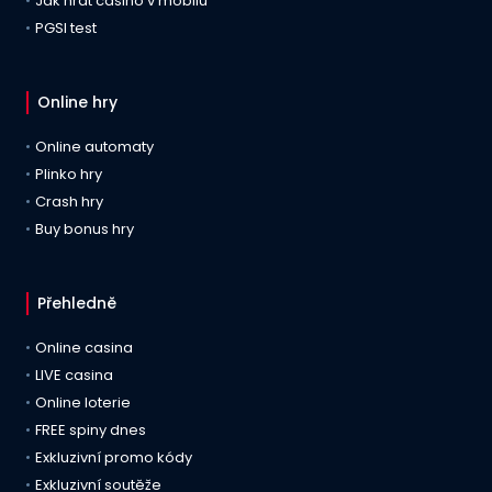
Jak hrát casino v mobilu
PGSI test
Online hry
Online automaty
Plinko hry
Crash hry
Buy bonus hry
Přehledně
Online casina
LIVE casina
Online loterie
FREE spiny dnes
Exkluzivní promo kódy
Exkluzivní soutěže