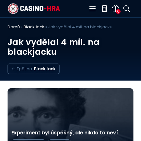
0
Domů
»
BlackJack
»
Jak vydělal 4 mil. na blackjacku
Jak vydělal 4 mil. na
blackjacku
← Zpět na:
BlackJack
Experiment byl úspěšný, ale nikdo to neví