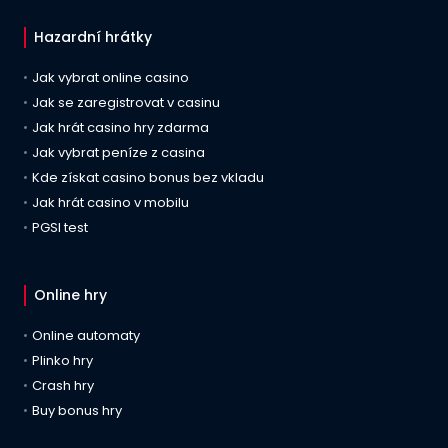
Hazardní hrátky
Jak vybrat online casino
Jak se zaregistrovat v casinu
Jak hrát casino hry zdarma
Jak vybrat peníze z casina
Kde získat casino bonus bez vkladu
Jak hrát casino v mobilu
PGSI test
Online hry
Online automaty
Plinko hry
Crash hry
Buy bonus hry