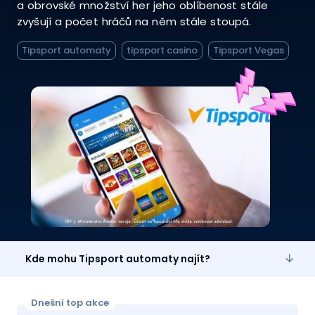
a obrovské množství her jeho oblíbenost stále
zvyšují a počet hráčů na něm stále stoupá.
Tipsport automaty
tipsport casino
Tipsport Vegas
Kde mohu Tipsport automaty najít?
Dnešní top akce