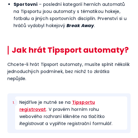
Sportovní
– poslední kategorií herních automatů
na Tipsportu jsou automaty s tématikou hokeje,
fotbalu a jiných sportovních disciplín. Prvenství si u
hráčů vydobyl hokejový
Break Away
.
Jak hrát Tipsport automaty?
Chcete-li hrát Tipsport automaty, musíte splnit několik
jednoduchých podmínek, bez nichž to zkrátka
nepůjde.
Nejdříve je nutné se na
Tipsportu
registrovat
. V pravém horním rohu
webového rozhraní klikněte na tlačítko
Registrovat
a vyplňte registrační formulář.