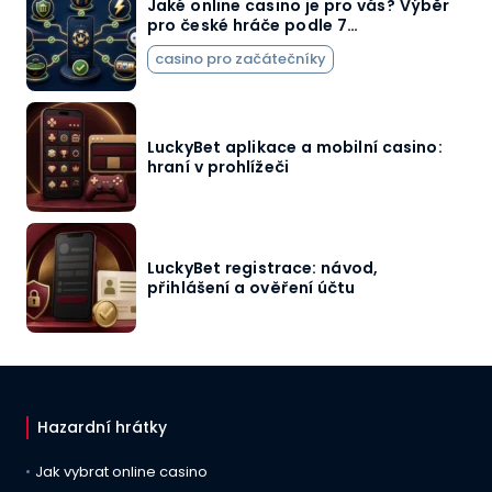
Jaké online casino je pro vás? Výběr
pro české hráče podle 7…
casino pro začátečníky
LuckyBet aplikace a mobilní casino:
hraní v prohlížeči
LuckyBet registrace: návod,
přihlášení a ověření účtu
Hazardní hrátky
Jak vybrat online casino