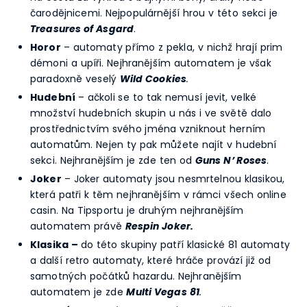
čarodějnicemi. Nejpopulárnější hrou v této sekci je
Treasures of Asgard
.
Horor
– automaty přímo z pekla, v nichž hrají prim
démoni a upíři. Nejhranějším automatem je však
paradoxně veselý
Wild Cookies
.
Hudební
– ačkoli se to tak nemusí jevit, velké
množství hudebních skupin u nás i ve světě dalo
prostřednictvím svého jména vzniknout herním
automatům. Nejen ty pak můžete najít v hudební
sekci. Nejhranějším je zde ten od
Guns N’ Roses
.
Joker
– Joker automaty jsou nesmrtelnou klasikou,
která patři k těm nejhranějším v rámci všech online
casin. Na Tipsportu je druhým nejhranějším
automatem právě
Respin Joker.
Klasika –
do této skupiny patří klasické 81 automaty
a další retro automaty, které hráče provází již od
samotných počátků hazardu. Nejhranějším
automatem je zde
Multi Vegas 81
.