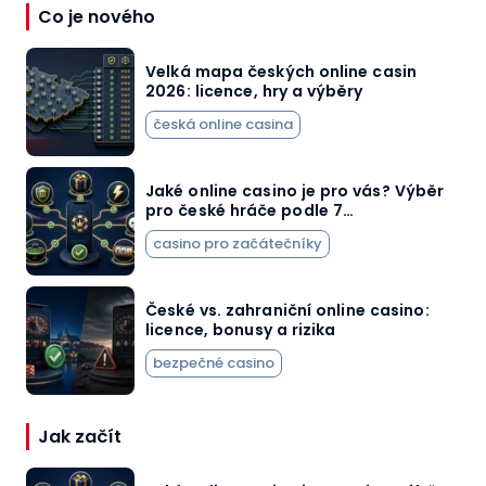
Co je nového
Velká mapa českých online casin
2026: licence, hry a výběry
česká online casina
Jaké online casino je pro vás? Výběr
pro české hráče podle 7…
casino pro začátečníky
České vs. zahraniční online casino:
licence, bonusy a rizika
bezpečné casino
Jak začít