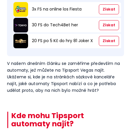
3x FS na online los Fiesta
Získat
30 FS do Tech4Bet her
Získat
20 FS po 5 Kč do hry 81 Joker X
Získat
V našem dnešním článku se zaměříme především na
automaty, jež můžete na Tipsport Vegas najít.
Ukážeme si, kde je na stránkách sázkové kanceláře
najít, jaké automaty Tipsport nabízí a co je potřeba
udělat proto, aby na nich bylo možné hrát?
Kde mohu Tipsport
automaty najít?