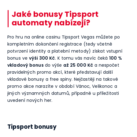
Jaké bonusy Tipsport
automaty nabízejí?
Pro hru na online casinu Tipsport Vegas můžete po
kompletním dokončení registrace (tedy včetně
potvrzení identity a platební metody) získat vstupní
bonus ve
výši 300 Kč
. K tomu vás navíc čeká
100 %
vkladový bonus
do výše
až 25 000 Kč
a nespočet
pravidelných promo akcí, které představují další
vkladové bonusy a free spiny. Nejčastěji na takové
promo akce narazíte v období Vánoc, Velikonoc a
jiných významných datumů, případně u příležitosti
uvedení nových her.
Tipsport bonusy