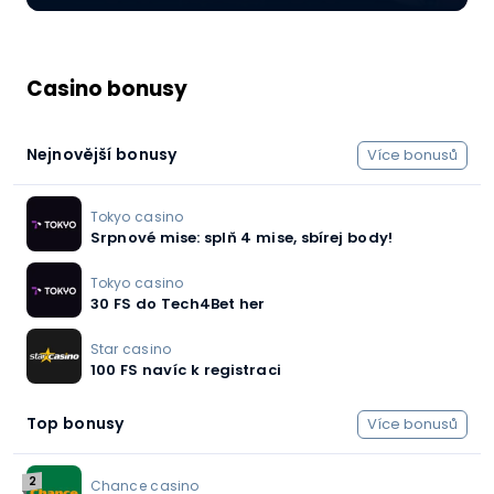
Casino bonusy
Nejnovější bonusy
Více bonusů
Tokyo casino
Srpnové mise: splň 4 mise, sbírej body!
Tokyo casino
30 FS do Tech4Bet her
Star casino
100 FS navíc k registraci
Top bonusy
Více bonusů
2
Chance casino