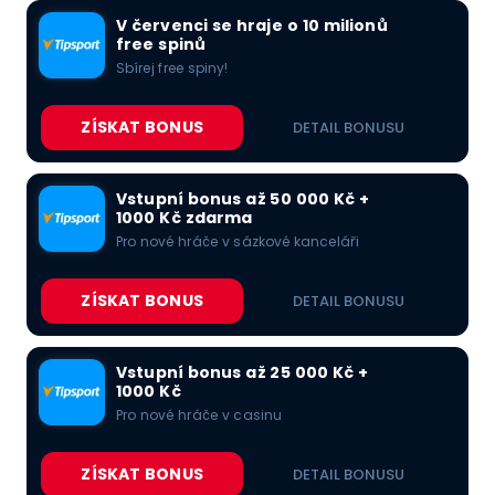
V červenci se hraje o 10 milionů
free spinů
Sbírej free spiny!
ZÍSKAT BONUS
DETAIL BONUSU
Vstupní bonus až 50 000 Kč +
1000 Kč zdarma
Pro nové hráče v sázkové kanceláři
ZÍSKAT BONUS
DETAIL BONUSU
Vstupní bonus až 25 000 Kč +
1000 Kč
Pro nové hráče v casinu
ZÍSKAT BONUS
DETAIL BONUSU