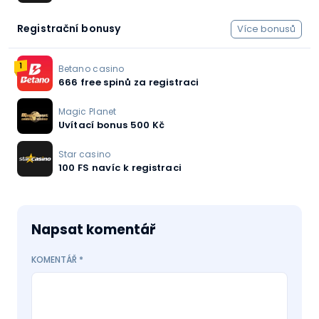
Registrační bonusy
Více bonusů
1
Betano casino
666 free spinů za registraci
Magic Planet
Uvítací bonus 500 Kč
Star casino
100 FS navíc k registraci
Napsat komentář
KOMENTÁŘ
*