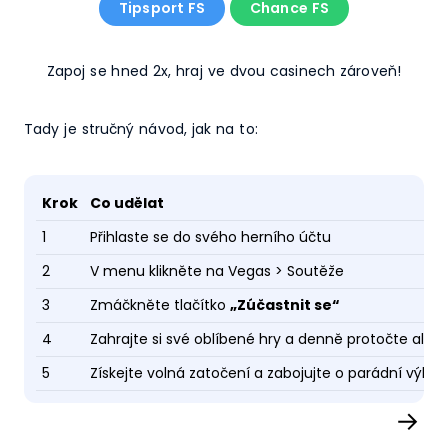
Tipsport FS
Chance FS
Zapoj se hned 2x, hraj ve dvou casinech zároveň!
Tady je stručný návod, jak na to:
Krok
Co udělat
1
Přihlaste se do svého herního účtu
2
V menu klikněte na Vegas > Soutěže
3
Zmáčkněte tlačítko
„Zúčastnit se“
4
Zahrajte si své oblíbené hry a denně protočte ales
5
Získejte volná zatočení a zabojujte o parádní výhry
→