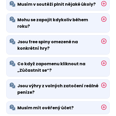
Musím v soutěži plnit nějaké úkoly?
Mohu se zapojit kdykoliv během
roku?
Jsou free spiny omezené na
konkrétní hry?
Co když zapomenu kliknout na
„Zúčastnit se“?
Jsou výhry z volných zatočení reálné
peníze?
Musím mít ověřený účet?