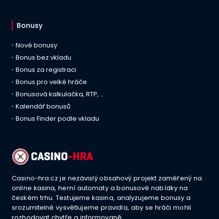
Bonusy
Nové bonusy
Bonus bez vkladu
Bonus za registraci
Bonus pro velké hráče
Bonusová kalkulačka, RTP, …
Kalendář bonusů
Bonus Finder podle vkladu
Casino-hra.cz je nezávislý obsahový projekt zaměřený na
online kasina, herní automaty a bonusové nabídky na
českém trhu. Testujeme kasina, analyzujeme bonusy a
srozumitelně vysvětlujeme pravidla, aby se hráči mohli
rozhodovat chytře a informovaně.