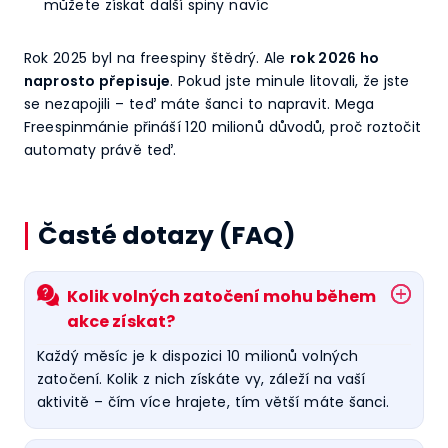
můžete získat další spiny navíc
Rok 2025 byl na freespiny štědrý. Ale
rok 2026 ho
naprosto přepisuje
. Pokud jste minule litovali, že jste
se nezapojili – teď máte šanci to napravit. Mega
Freespinmánie přináší 120 milionů důvodů, proč roztočit
automaty právě teď.
Časté dotazy (FAQ)
Kolik volných zatočení mohu během
akce získat?
Každý měsíc je k dispozici 10 milionů volných
zatočení. Kolik z nich získáte vy, záleží na vaší
aktivitě – čím více hrajete, tím větší máte šanci.