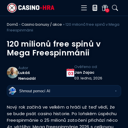
0
Domů
»
Casino bonusy / akce
»
120 milionů free spinů v Mega
Freespinmánii
120 milionů free spinů v
Mega Freespinmánii
Ověřeno od:
Autor
Jan Zajac
Lukáš
03
03. ledna, 2026
Nenadál
Shrnout pomocí AI
▼
Nový rok začíná ve velkém a hráči už teď vědí, že
se bude psát casino historie. Po loňském úspěchu
Freespinmánie o 25 milionů zatočení přichází něco
4× většího: Mega Freespinmánie 2026 s celkovou