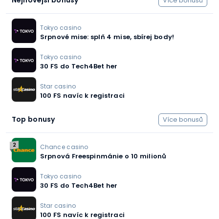
Nejnovější bonusy
Více bonusů
Tokyo casino
Srpnové mise: splň 4 mise, sbírej body!
Tokyo casino
30 FS do Tech4Bet her
Star casino
100 FS navíc k registraci
Top bonusy
Více bonusů
2
Chance casino
Srpnová Freespinmánie o 10 milionů
Tokyo casino
30 FS do Tech4Bet her
Star casino
100 FS navíc k registraci