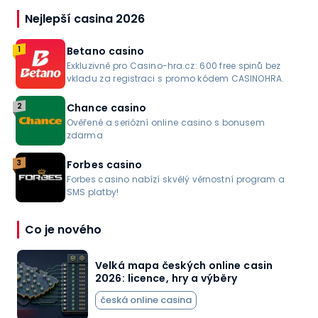
Nejlepší casina 2026
1
Betano casino
Exkluzivně pro Casino-hra.cz: 600 free spinů bez
vkladu za registraci s promo kódem CASINOHRA.
2
Chance casino
Ověřené a seriózní online casino s bonusem
zdarma
3
Forbes casino
Forbes casino nabízí skvělý věrnostní program a
SMS platby!
Co je nového
Velká mapa českých online casin
2026: licence, hry a výběry
česká online casina