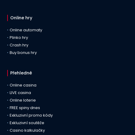
Online hry
Online automaty
Plinko hry
Crash hry
Buy bonus hry
Přehledně
Online casina
LIVE casina
Online loterie
FREE spiny dnes
Exkluzivní promo kódy
Exkluzivní soutěže
Casino kalkulačky