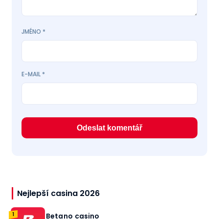
JMÉNO
*
E-MAIL
*
Nejlepší casina 2026
1
Betano casino