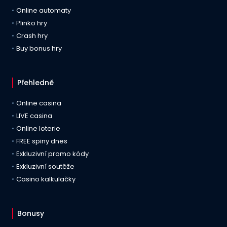
Online automaty
Plinko hry
Crash hry
Buy bonus hry
Přehledně
Online casina
LIVE casina
Online loterie
FREE spiny dnes
Exkluzivní promo kódy
Exkluzivní soutěže
Casino kalkulačky
Bonusy