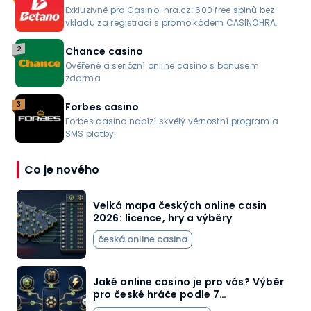
Exkluzivně pro Casino-hra.cz: 600 free spinů bez
vkladu za registraci s promo kódem CASINOHRA.
2
Chance casino
Ověřené a seriózní online casino s bonusem
zdarma
3
Forbes casino
Forbes casino nabízí skvělý věrnostní program a
SMS platby!
Co je nového
Velká mapa českých online casin
2026: licence, hry a výběry
česká online casina
Jaké online casino je pro vás? Výběr
pro české hráče podle 7…