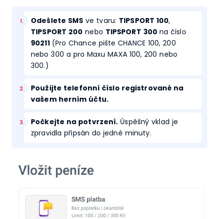
Odešlete SMS
ve tvaru:
TIPSPORT 100
,
TIPSPORT 200
nebo
TIPSPORT 300
na číslo
90211
(Pro Chance pište CHANCE 100, 200
nebo 300 a pro Maxu MAXA 100, 200 nebo
300.)
Použijte telefonní číslo registrované na
vašem herním účtu.
Počkejte na potvrzení.
Úspěšný vklad je
zpravidla připsán do jedné minuty.