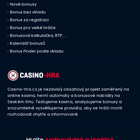
Nové bonusy
Bonus bez vkladu
Bonus za registraci
Bonus pro velké hráče
Bonusová kalkulačka, RTP, …
Kalendář bonusů
Bonus Finder podle vkladu
Casino-hra.cz je nezávislý obsahový projekt zaměřený na
online kasina, herní automaty a bonusové nabídky na
českém trhu. Testujeme kasina, analyzujeme bonusy a
srozumitelně vysvětlujeme pravidla, aby se hráči mohli
rozhodovat chytře a informovaně.
Hrajte
zodpovědně a legálně