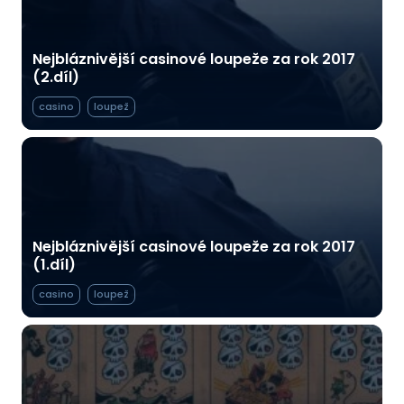
Nejbláznivější casinové loupeže za rok 2017
(2.díl)
casino
loupež
Nejbláznivější casinové loupeže za rok 2017
(1.díl)
casino
loupež