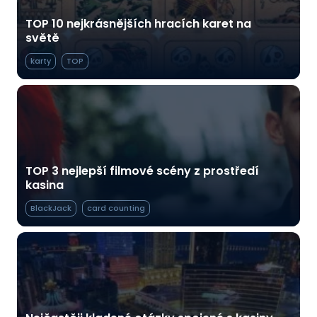
TOP 10 nejkrásnějších hracích karet na
světě
karty
TOP
TOP 3 nejlepší filmové scény z prostředí
kasina
BlackJack
card counting