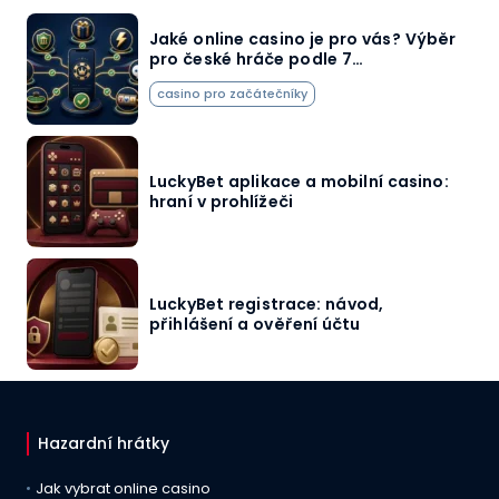
Jaké online casino je pro vás? Výběr
pro české hráče podle 7…
casino pro začátečníky
LuckyBet aplikace a mobilní casino:
hraní v prohlížeči
LuckyBet registrace: návod,
přihlášení a ověření účtu
Hazardní hrátky
Jak vybrat online casino