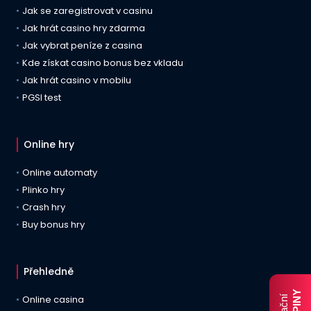
Jak se zaregistrovat v casinu
Jak hrát casino hry zdarma
Jak vybrat peníze z casina
Kde získat casino bonus bez vkladu
Jak hrát casino v mobilu
PGSI test
Online hry
Online automaty
Plinko hry
Crash hry
Buy bonus hry
Přehledně
Online casina