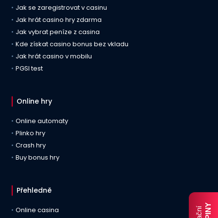
Jak se zaregistrovat v casinu
Jak hrát casino hry zdarma
Jak vybrat peníze z casina
Kde získat casino bonus bez vkladu
Jak hrát casino v mobilu
PGSI test
Online hry
Online automaty
Plinko hry
Crash hry
Buy bonus hry
Přehledně
Online casina