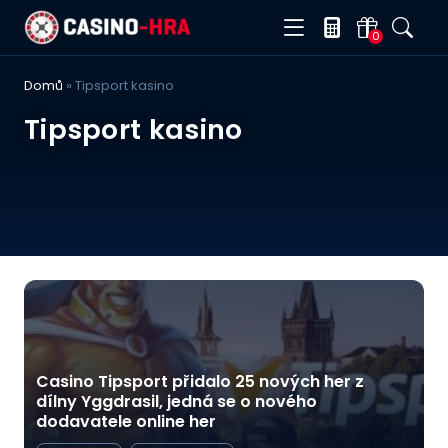
0
Domů
»
Tipsport kasino
Tipsport kasino
Casino Tipsport přidalo 25 nových her z
dílny Yggdrasil, jedná se o nového
dodavatele online her