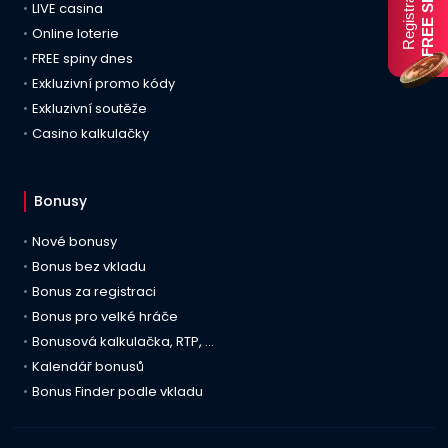
FREE SPINY
Registrační
LIVE casina
Online loterie
FREE spiny dnes
Exkluzivní promo kódy
Exkluzivní soutěže
Casino kalkulačky
Bonusy
Nové bonusy
Bonus bez vkladu
Bonus za registraci
Bonus pro velké hráče
Bonusová kalkulačka, RTP, …
Kalendář bonusů
Bonus Finder podle vkladu