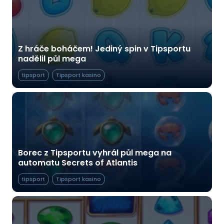
Z hráče boháčem! Jediný spin v Tipsportu
nadělil půl mega
tipsport
Tipsport kasino
Borec z Tipsportu vyhrál půl mega na
automatu Secrets of Atlantis
tipsport
Tipsport kasino