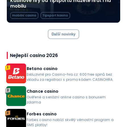
Kasinové hry od Tipsportu můžete hrát i na
mobilu
mobilní casino
Tipsport kasino
Další novinky
Nejlepší casina 2026
1
Betano casino
Exkluzivně pro Casino-hra.cz: 600 free spinů bez
vkladu za registraci s promo kódem CASINOHRA.
2
Chance casino
Ověřené a seriózní online casino s bonusem
zdarma
3
Forbes casino
Forbes casino nabízí skvělý věrnostní program a
SMS platby!