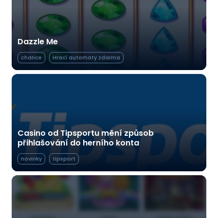
Dazzle Me
chance
Hrací automaty zdarma
Casino od Tipsportu mění způsob
přihlašování do herního konta
novinky
tipsport