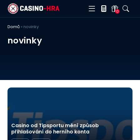
0
Domů
»
novinky
novinky
Casino od Tipsportu mění způsob
přihlašování do herního konta