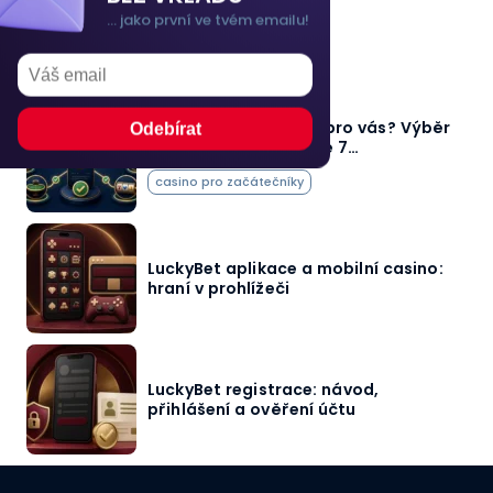
... jako první ve tvém emailu!
Jak začít
Jaké online casino je pro vás? Výběr
pro české hráče podle 7…
casino pro začátečníky
LuckyBet aplikace a mobilní casino:
hraní v prohlížeči
LuckyBet registrace: návod,
přihlášení a ověření účtu