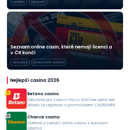
novinky
tipsport
Seznam online casin, které nemají licenci a
v ČR končí
aktuality
blokované casina
Nejlepší casina 2026
1
Betano casino
Exkluzivně pro Casino-hra.cz: 600 free spinů bez
vkladu za registraci s promo kódem CASINOHRA.
2
Chance casino
Ověřené a seriózní online casino s bonusem
zdarma