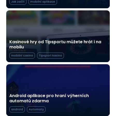
Jak začít
mobilní aplikace
Kasinové hry od Tipsportu můžete hrát i na
mobilu
mobilní casino
Tipsport kasino
Android aplikace pro hraní výherních
automatů zdarma
android
Automaty