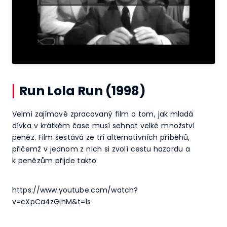
Run Lola Run (1998)
Velmi zajímavě zpracovaný film o tom, jak mladá
dívka v krátkém čase musí sehnat velké množství
peněz. Film sestává ze tří alternativních příběhů,
přičemž v jednom z nich si zvolí cestu hazardu a
k penězům přijde takto:
https://www.youtube.com/watch?
v=cXpCa4zGihM&t=1s