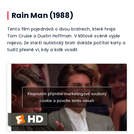
Rain Man (1988)
Tento film pojednává o dvou bratrech, které hraje
Tom Cruise a Dustin Hoffman. V klíčové scéně vyjde
najevo, že starší autistický bratr dokáže počítat karty a
tudíž přesně ví, kdy a kolik vsadit.
Klepnutím přijměte marketingové soubory
cookie a povolte tento obsah