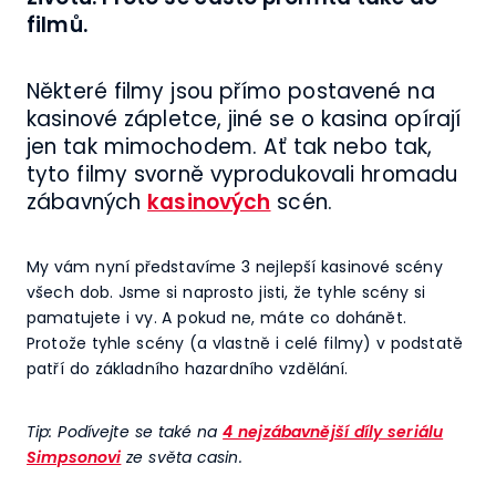
filmů.
Některé filmy jsou přímo postavené na
kasinové zápletce, jiné se o kasina opírají
jen tak mimochodem. Ať tak nebo tak,
tyto filmy svorně vyprodukovali hromadu
zábavných
kasinových
scén.
My vám nyní představíme 3 nejlepší kasinové scény
všech dob. Jsme si naprosto jisti, že tyhle scény si
pamatujete i vy. A pokud ne, máte co dohánět.
Protože tyhle scény (a vlastně i celé filmy) v podstatě
patří do základního hazardního vzdělání.
Tip: Podívejte se také na
4 nejzábavnější díly seriálu
Simpsonovi
ze světa casin.