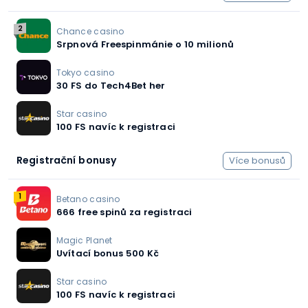
2
Chance casino
Srpnová Freespinmánie o 10 milionů
Tokyo casino
30 FS do Tech4Bet her
Star casino
100 FS navíc k registraci
Registrační bonusy
Více bonusů
1
Betano casino
666 free spinů za registraci
Magic Planet
Uvítací bonus 500 Kč
Star casino
100 FS navíc k registraci