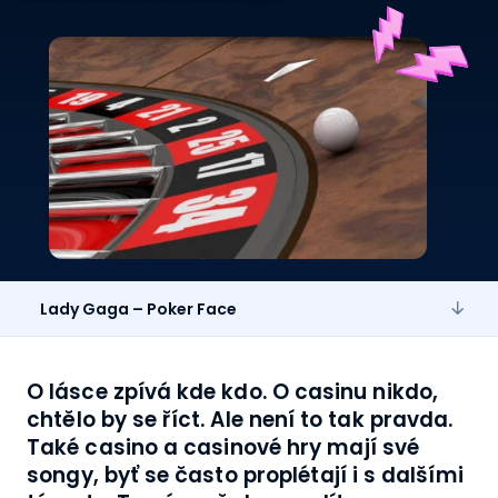
Lady Gaga – Poker Face
O lásce zpívá kde kdo. O casinu nikdo,
chtělo by se říct. Ale není to tak pravda.
Také casino a casinové hry mají své
songy, byť se často proplétají i s dalšími