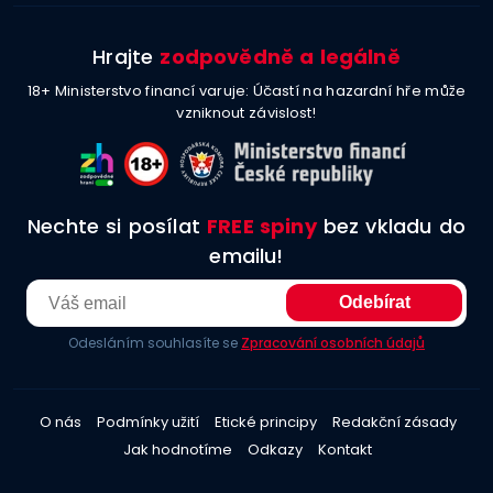
Hrajte
zodpovědně a legálně
18+ Ministerstvo financí varuje: Účastí na hazardní hře může
vzniknout závislost!
Nechte si posílat
FREE spiny
bez vkladu do
emailu!
Odesláním souhlasíte se
Zpracování osobních údajů
O nás
Podmínky užití
Etické principy
Redakční zásady
Jak hodnotíme
Odkazy
Kontakt