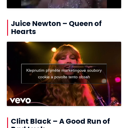
Juice Newton – Queen of
Hearts
Klepnutím přijměte marketingové soubory
cookie a povolte tento obsah
Clint Black – A Good Run of