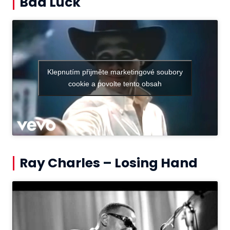
Bad Luck
Klepnutím přijměte marketingové soubory
cookie a povolte tento obsah
Ray Charles – Losing Hand