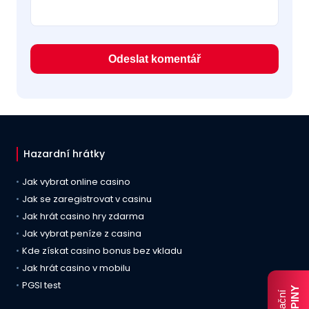
Hazardní hrátky
Jak vybrat online casino
Jak se zaregistrovat v casinu
Jak hrát casino hry zdarma
Jak vybrat peníze z casina
Kde získat casino bonus bez vkladu
Jak hrát casino v mobilu
PGSI test