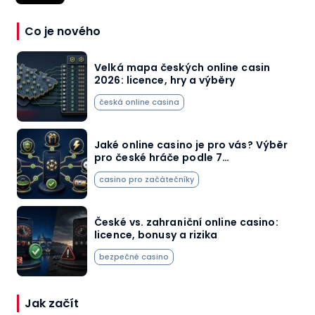
Co je nového
Velká mapa českých online casin
2026: licence, hry a výběry
česká online casina
Jaké online casino je pro vás? Výběr
pro české hráče podle 7…
casino pro začátečníky
České vs. zahraniční online casino:
licence, bonusy a rizika
bezpečné casino
Jak začít