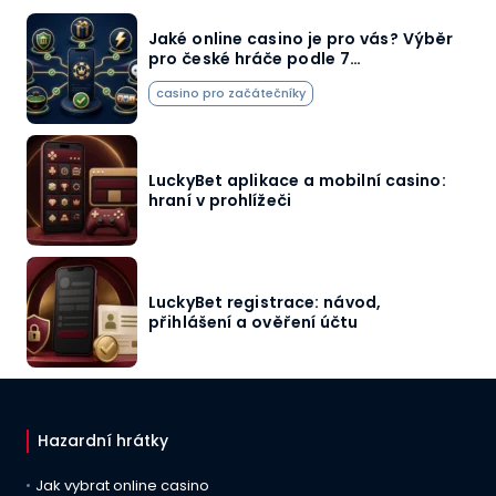
Jaké online casino je pro vás? Výběr
pro české hráče podle 7…
casino pro začátečníky
LuckyBet aplikace a mobilní casino:
hraní v prohlížeči
LuckyBet registrace: návod,
přihlášení a ověření účtu
Hazardní hrátky
Jak vybrat online casino