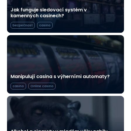
Jak funguje sledovací systém v
kamenných casinech?
bezpečnost
casino
Manipulují casina s výherními automaty?
casino
Online casino