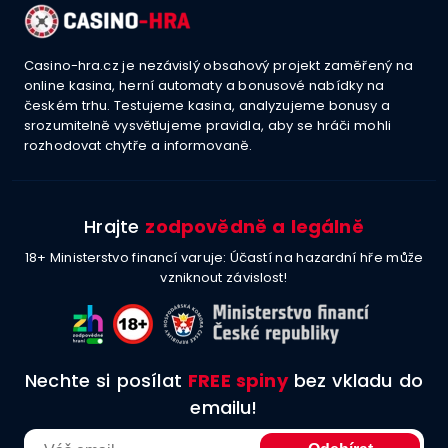
Casino-hra.cz je nezávislý obsahový projekt zaměřený na
online kasina, herní automaty a bonusové nabídky na
českém trhu. Testujeme kasina, analyzujeme bonusy a
srozumitelně vysvětlujeme pravidla, aby se hráči mohli
rozhodovat chytře a informovaně.
Hrajte
zodpovědně a legálně
18+ Ministerstvo financí varuje: Účastí na hazardní hře může
vzniknout závislost!
Nechte si posílat
FREE spiny
bez vkladu do
emailu!