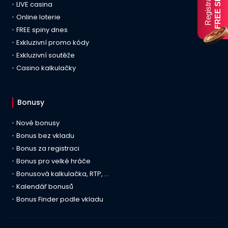
FREE SPINY
Registrační
LIVE casina
Online loterie
FREE spiny dnes
Exkluzivní promo kódy
Exkluzivní soutěže
Casino kalkulačky
Bonusy
Nové bonusy
Bonus bez vkladu
Bonus za registraci
Bonus pro velké hráče
Bonusová kalkulačka, RTP, …
Kalendář bonusů
Bonus Finder podle vkladu