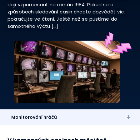
dají vzpomenout na román 1984. Pokud se o
způsobech sledování casin chcete dozvědět víc,
pokračujte ve čtení. Ještě než se pustíme do
samotného výčtu […]
Monitorování hráčů