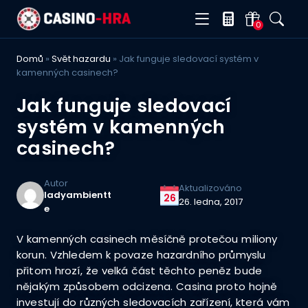
0
Domů
»
Svět hazardu
»
Jak funguje sledovací systém v
kamenných casinech?
Jak funguje sledovací
systém v kamenných
casinech?
Autor
Aktualizováno
ladyambientt
26
26. ledna, 2017
e
V kamenných casinech měsíčně protečou miliony
korun. Vzhledem k povaze hazardního průmyslu
přitom hrozí, že velká část těchto peněz bude
nějakým způsobem odcizena. Casina proto hojně
investují do různých sledovacích zařízení, která vám