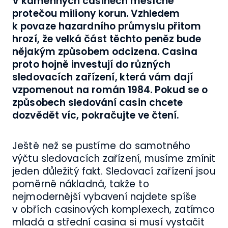
V kamenných casinech měsíčně
protečou miliony korun. Vzhledem
k povaze hazardního průmyslu přitom
hrozí, že velká část těchto peněz bude
nějakým způsobem odcizena. Casina
proto hojně investují do různých
sledovacích zařízení, která vám dají
vzpomenout na román 1984. Pokud se o
způsobech sledování casin chcete
dozvědět víc, pokračujte ve čtení.
Ještě než se pustíme do samotného
výčtu sledovacích zařízení, musíme zmínit
jeden důležitý fakt. Sledovací zařízení jsou
poměrně nákladná, takže to
nejmodernější vybavení najdete spíše
v obřích casinových komplexech, zatímco
mladá a střední casina si musí vystačit