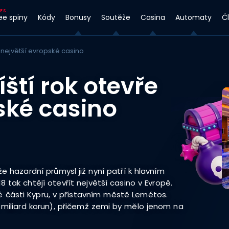
ee spiny
Kódy
Bonusy
Soutěže
Casina
Automaty
Č
e největší evropské casino
ští rok otevře
ské casino
že hazardní průmysl již nyní patří k hlavním
 tak chtějí otevřít největší casino v Evropě.
 části Kypru, v přístavním městě Lemétos.
8 miliard korun), přičemž zemi by mělo jenom na