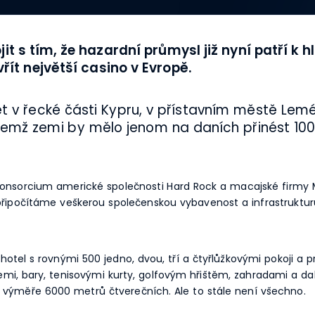
it s tím, že hazardní průmysl již nyní patří k
řít největší casino v Evropě.
 v řecké části Kypru, v přístavním městě Lemé
řičemž zemi by mělo jenom na daních přinést 100
 konsorcium americké společnosti Hard Rock a macajské firmy 
připočítáme veškerou společenskou vybavenost a infrastruktur
hotel s rovnými 500 jedno, dvou, tří a čtyřlůžkovými pokoji a
i, bary, tenisovými kurty, golfovým hřištěm, zahradami a dal
 výměře 6000 metrů čtverečních. Ale to stále není všechno.