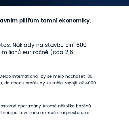
 hlavním pilířům tamní ekonomiky.
tos. Náklady na stavbu činí 600
 milionů eur ročně (cca 2,6
Melco International, by se mělo nacházet 136
u, do chodu areálu by se mělo zapojit až 4000
 prostorné apartmány. Kromě několika bazénů
šími sportovními a rekreačními prostorami.