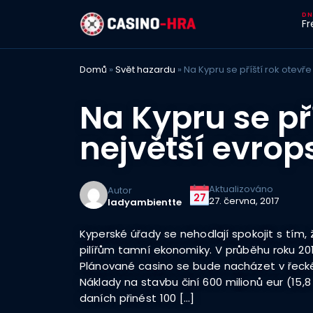
Fr
Domů
»
Svět hazardu
»
Na Kypru se příští rok otevř
Na Kypru se pří
největší evrop
Aktualizováno
Autor
27
27. června, 2017
ladyambientte
Kyperské úřady se nehodlají spokojit s tím, 
pilířům tamní ekonomiky. V průběhu roku 2018
Plánované casino se bude nacházet v řecké
Náklady na stavbu činí 600 milionů eur (15,
daních přinést 100 […]