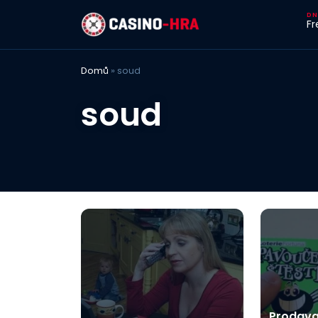
Fr
Domů
»
soud
soud
Prodava