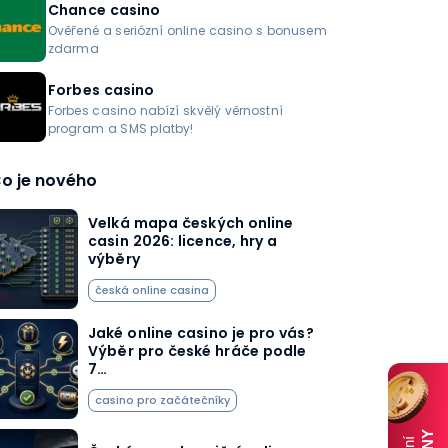
Chance casino
Ověřené a seriózní online casino s bonusem
zdarma
Forbes casino
Forbes casino nabízí skvělý věrnostní
program a SMS platby!
o je nového
Velká mapa českých online
casin 2026: licence, hry a
výběry
česká online casina
Jaké online casino je pro vás?
Výběr pro české hráče podle
7…
casino pro začátečníky