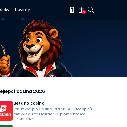
lánky
Novinky
0
ejlepší casina 2026
Betano casino
Exkluzivně pro Casino-hra.cz: 600 free spinů
bez vkladu za registraci s promo kódem
CASINOHRA.