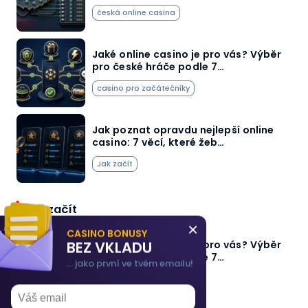
česká online casina
Jaké online casino je pro vás? Výběr
pro české hráče podle 7…
casino pro začátečníky
Jak poznat opravdu nejlepší online
casino: 7 věcí, které žeb…
Jak začít
Jak začít
×
CASINO BONUSY
BEZ VKLADU
Jaké online casino je pro vás? Výběr
pro české hráče podle 7…
... jako první ve tvém emailu!
casino pro začátečníky