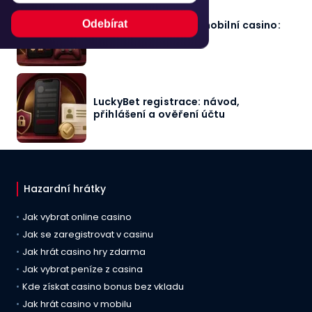
LuckyBet aplikace a mobilní casino:
hraní v prohlížeči
LuckyBet registrace: návod,
přihlášení a ověření účtu
Hazardní hrátky
Jak vybrat online casino
Jak se zaregistrovat v casinu
Jak hrát casino hry zdarma
Jak vybrat peníze z casina
Kde získat casino bonus bez vkladu
Jak hrát casino v mobilu