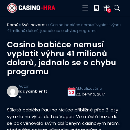
0
Domů
»
Svět hazardu
»
Casino babičce nemusí vyplatit výhru
41 milionů dolarů, jednalo se o chybu programu
Casino babičce nemusí
vyplatit výhru 41 milionů
dolarů, jednalo se o chybu
programu
Autor
Aktualizováno
ladyambientt
22
22. června, 2017
e
90letá babička Pauline McKee přibližně před 2 lety
vyrazila na výlet do Las Vegas. Ve městě hazardu
se pak věnovala svým oblíbeným casinovým hrám,
především potom výherním automatům s