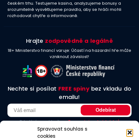
českém trhu. Testujeme kasina, analyzujeme bonusy a
srozumitelně vysvětlujeme pravidla, aby se hráči mohli
rozhodovat chytře a informovaně.
Hrajte
zodpovědně a legálně
18+ Ministerstvo financí varuje: Účastí na hazardní hře může
vzniknout závislost!
Nechte si posílat
FREE spiny
bez vkladu do
emailu!
Odesláním souhlasíte se
Zpracování osobních údajů
Spravovat souhlas s
cookies