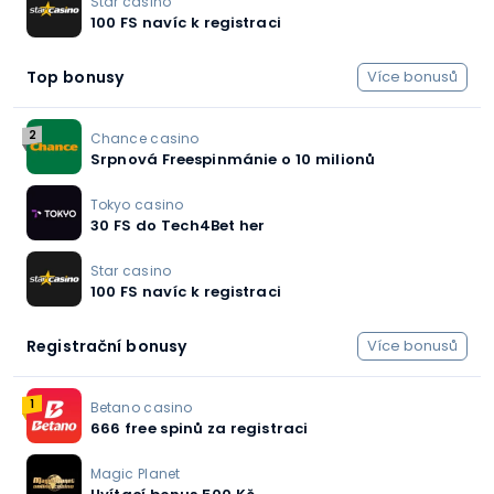
Star casino
100 FS navíc k registraci
Top bonusy
Více bonusů
2
Chance casino
Srpnová Freespinmánie o 10 milionů
Tokyo casino
30 FS do Tech4Bet her
Star casino
100 FS navíc k registraci
Registrační bonusy
Více bonusů
1
Betano casino
666 free spinů za registraci
Magic Planet