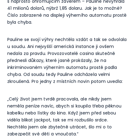
s naprosto ohromujícím závěrem – Pauline nevyhrála
41 milionů dolarů, nýbrž 1,85 dolaru. Jak je to možné?
Číslo zobrazené na displeji výherního automatu prostě
byla chyba.
Pauline se svojí výhry nechtěla vzdát a tak se odvolala
u soudu. Ani nejvyšší americká instance ji ovšem
nedala za pravdu. Provozovatelé casina skutečně
přednesli důkazy, které jasně prokázaly, že na
inkriminovaném výherním automatu prostě padla
chyba. Od soudu tedy Pauline odcházela velmi
zkroušená. Pro jedny z místních novin potom uvedla:
„Celý život jsem tvrdě pracovala, ale nikdy jsem
neměla peníze navíc, abych si koupila třeba pěknou
kabelku nebo lístky do kina. Když jsem před sebou
viděla blikat jackpot, tak se mi rozbušilo srdce.
Nechtěla jsem ale zbytečně utrácet, šlo mi o to
zabezpečit své děti a vnoučata.“