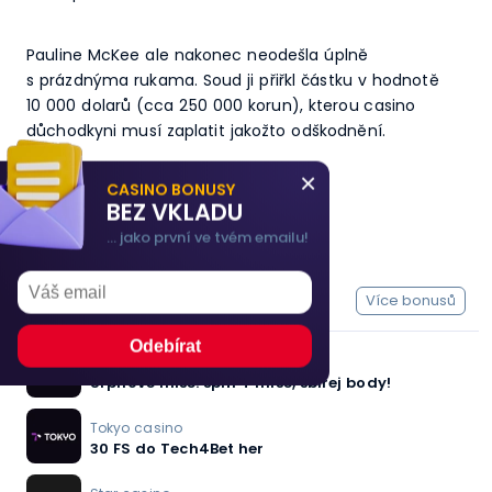
Pauline McKee ale nakonec neodešla úplně
s prázdnýma rukama. Soud ji přiřkl částku v hodnotě
10 000 dolarů (cca 250 000 korun), kterou casino
důchodkyni musí zaplatit jakožto odškodnění.
×
CASINO BONUSY
BEZ VKLADU
Casino bonusy
... jako první ve tvém emailu!
Nejnovější bonusy
Více bonusů
Tokyo casino
Srpnové mise: splň 4 mise, sbírej body!
Tokyo casino
30 FS do Tech4Bet her