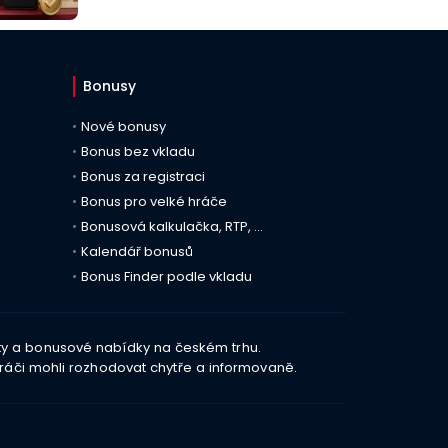
Bonusy
Nové bonusy
Bonus bez vkladu
Bonus za registraci
Bonus pro velké hráče
Bonusová kalkulačka, RTP, …
Kalendář bonusů
Bonus Finder podle vkladu
aty a bonusové nabídky na českém trhu.
ráči mohli rozhodovat chytře a informovaně.