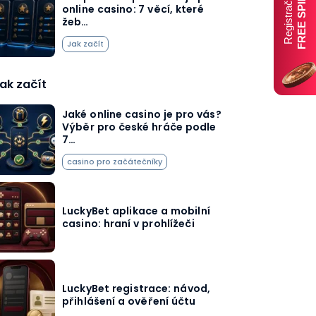
FREE SPINY
Registrační
online casino: 7 věcí, které
žeb…
Jak začít
ak začít
Jaké online casino je pro vás?
Výběr pro české hráče podle
7…
casino pro začátečníky
LuckyBet aplikace a mobilní
casino: hraní v prohlížeči
LuckyBet registrace: návod,
přihlášení a ověření účtu