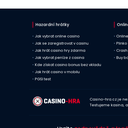
Hazardní hrátky
Onlin
Jak vybrat online casino
Onlin
Jak se zaregistrovat v casinu
Plinko
Jak hrát casino hry zdarma
Crash
Jak vybrat peníze z casina
Buy b
Kde získat casino bonus bez vkladu
Jak hrát casino v mobilu
PGSI test
Casino-hra.cz je ne
Testujeme kasina, a