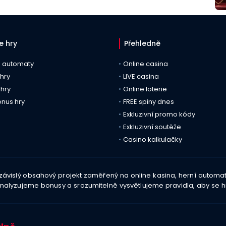
e hry
Přehledně
e automaty
Online casina
 hry
LIVE casina
 hry
Online loterie
onus hry
FREE spiny dnes
Exkluzivní promo kódy
Exkluzivní soutěže
Casino kalkulačky
závislý obsahový projekt zaměřený na online kasina, herní autom
nalyzujeme bonusy a srozumitelně vysvětlujeme pravidla, aby se h