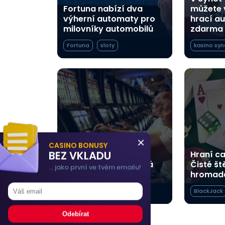
Fortuna nabízí dva
můžete 
výherní automaty pro
hrací a
milovníky automobilů
zdarma
Fortuna
sloty
kasino syn
×
CASINO BONUSY
BEZ VKLADU
Úspěch na výherních
Hraní ca
automatech? Klíčová
Čisté št
... jako první ve tvém emailu!
je kontrola emocí!
hromada
Automaty
Bankroll
BlackJack