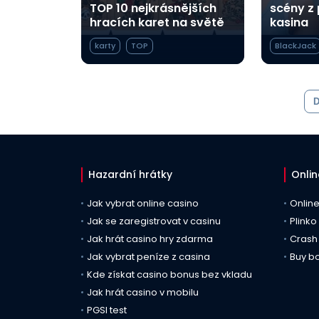
TOP 10 nejkrásnějších
scény z 
hracích karet na světě
kasina
karty
TOP
BlackJack
D
Hazardní hrátky
Onlin
Jak vybrat online casino
Onlin
Jak se zaregistrovat v casinu
Plinko
Jak hrát casino hry zdarma
Crash
Jak vybrat peníze z casina
Buy b
Kde získat casino bonus bez vkladu
Jak hrát casino v mobilu
PGSI test