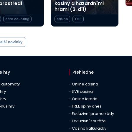
prostředí
kasiny a hazardními
hrami (2. díl)
card counting
casino
TOP
alší novinky
e hry
Přehledně
e automaty
Online casina
 hry
LIVE casina
 hry
Online loterie
onus hry
FREE spiny dnes
Exkluzivní promo kódy
Exkluzivní soutěže
Casino kalkulačky