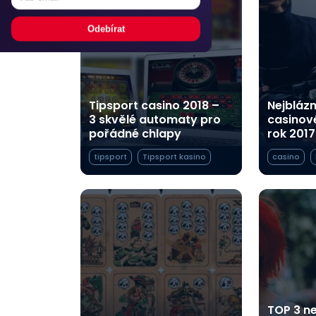
Tipsport casino 2018 –
Nejblázn
3 skvělé automaty pro
casinov
pořádné chlapy
rok 2017
tipsport
Tipsport kasino
casino
TOP 3 ne