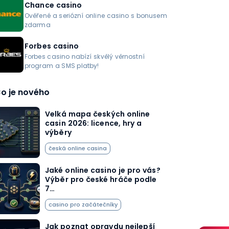
Chance casino
Ověřené a seriózní online casino s bonusem
zdarma
Forbes casino
Forbes casino nabízí skvělý věrnostní
program a SMS platby!
o je nového
Velká mapa českých online
casin 2026: licence, hry a
výběry
česká online casina
Jaké online casino je pro vás?
Výběr pro české hráče podle
7…
casino pro začátečníky
Jak poznat opravdu nejlepší