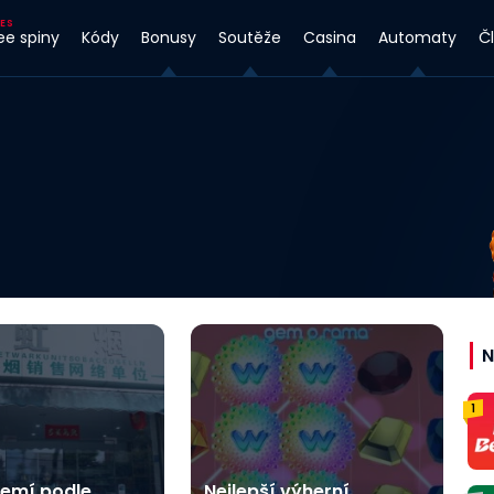
ee spiny
Kódy
Bonusy
Soutěže
Casina
Automaty
Č
N
1
zemí podle
Nejlepší výherní