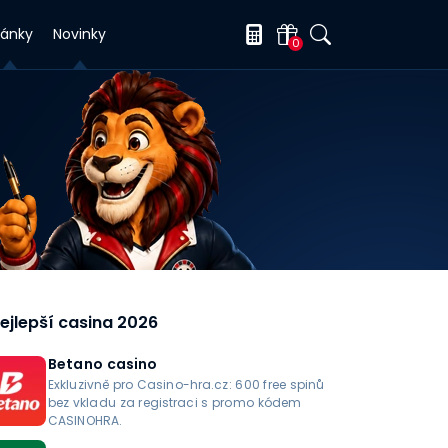
lánky
Novinky
0
ejlepší casina 2026
Betano casino
Exkluzivně pro Casino-hra.cz: 600 free spinů
bez vkladu za registraci s promo kódem
CASINOHRA.