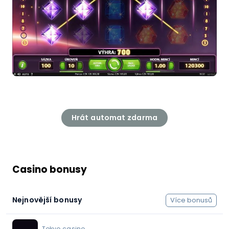
Hrát automat zdarma
Casino bonusy
Nejnovější bonusy
Více bonusů
Tokyo casino