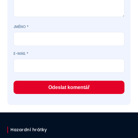
JMÉNO
*
E-MAIL
*
Hazardní hrátky