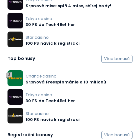
Srpnové mise: splň 4 mise, sbírej body!
Tokyo casino
30 FS do Tech4Bet her
Star casino
100 FS navíc k registraci
Top bonusy
Více bonusů
2
Chance casino
Srpnová Freespinmánie o 10 milionů
Tokyo casino
30 FS do Tech4Bet her
Star casino
100 FS navíc k registraci
Registrační bonusy
Více bonusů