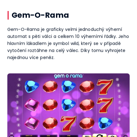
Gem-O-Rama
Gem-O-Rama je graficky velmi jednoduchý výherní
automat s pěti válci a celkem 10 výherními řádky. Jeho
hlavním lákadlem je symbol wild, který se v případě
vytočení roztáhne na celý válec. Díky tomu vyhrajete
najednou více peněz.