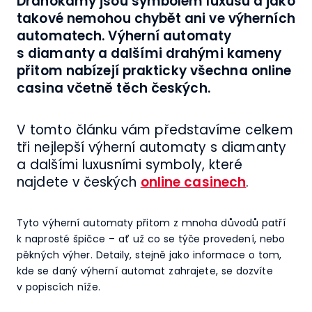
Drahokamy jsou symbolem luxusu a jako
takové nemohou chybět ani ve výherních
automatech. Výherní automaty
s diamanty a dalšími drahými kameny
přitom nabízejí prakticky všechna online
casina včetně těch českých.
V tomto článku vám představíme celkem
tři nejlepší výherní automaty s diamanty
a dalšími luxusními symboly, které
najdete v českých
online casinech
.
Tyto výherní automaty přitom z mnoha důvodů patří
k naprosté špičce – ať už co se týče provedení, nebo
pěkných výher. Detaily, stejně jako informace o tom,
kde se daný výherní automat zahrajete, se dozvíte
v popiscích níže.