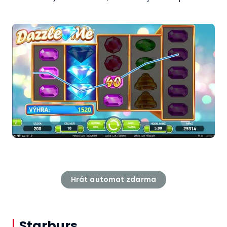
Hrát automat zdarma
Starburs