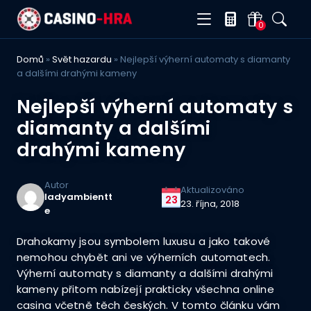
0
Domů
»
Svět hazardu
»
Nejlepší výherní automaty s diamanty
a dalšími drahými kameny
Nejlepší výherní automaty s
diamanty a dalšími
drahými kameny
Autor
Aktualizováno
ladyambientt
23
23. října, 2018
e
Drahokamy jsou symbolem luxusu a jako takové
nemohou chybět ani ve výherních automatech.
Výherní automaty s diamanty a dalšími drahými
kameny přitom nabízejí prakticky všechna online
casina včetně těch českých. V tomto článku vám