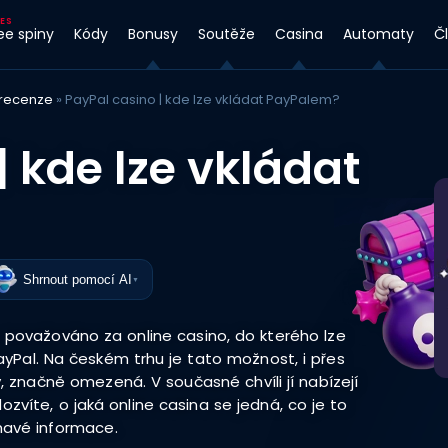
ee spiny
Kódy
Bonusy
Soutěže
Casina
Automaty
Č
 recenze
»
PayPal casino | kde lze vkládat PayPalem?
| kde lze vkládat
Shrnout pomocí AI
▼
 považováno za online casino, do kterého lze
yPal. Na českém trhu je tato možnost, i přes
 značně omezená. V současné chvíli jí nabízejí
ozvíte, o jaká online casina se jedná, co je to
ímavé informace.