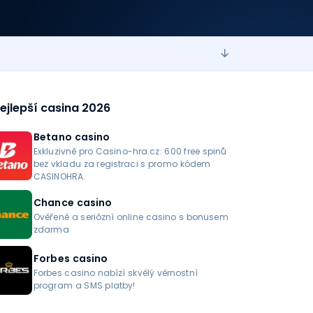
ejlepší casina 2026
Betano casino
Exkluzivně pro Casino-hra.cz: 600 free spinů
bez vkladu za registraci s promo kódem
CASINOHRA.
Chance casino
Ověřené a seriózní online casino s bonusem
zdarma
Forbes casino
Forbes casino nabízí skvělý věrnostní
program a SMS platby!