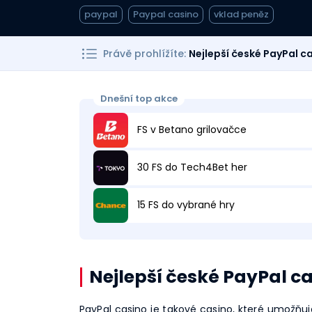
paypal
Paypal casino
vklad peněz
Právě prohlížíte:
Nejlepší české PayPal c
Dnešní top akce
FS v Betano grilovačce
30 FS do Tech4Bet her
15 FS do vybrané hry
Nejlepší české PayPal c
PayPal casino je takové casino, které umožňuj