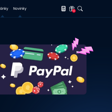
lánky
Novinky
0