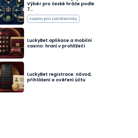
Výběr pro české hráče podle
7…
casino pro začátečníky
LuckyBet aplikace a mobilní
casino: hraní v prohlížeči
LuckyBet registrace: návod,
přihlášení a ověření účtu