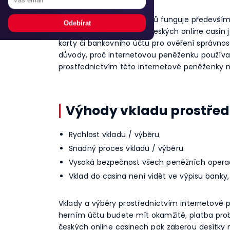
Princip anonymních vkladů funguje především
protože při registraci do českých online casin
karty či bankovního účtu pro ověření správnost
důvody, proč internetovou peněženku používat
prostřednictvím této internetové peněženky n
Výhody vkladu prostřed
Rychlost vkladu / výběru
Snadný proces vkladu / výběru
Vysoká bezpečnost všech peněžních opera
Vklad do casina není vidět ve výpisu banky
Vklady a výběry prostřednictvím internetové 
herním účtu budete mít okamžitě, platba prob
českých online casinech pak zaberou desítky 