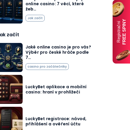
online casino: 7 věcí, které
žeb…
Jak začít
FREE SPINY
Registrační
ak začít
Jaké online casino je pro vás?
Výběr pro české hráče podle
7…
casino pro začátečníky
LuckyBet aplikace a mobilní
casino: hraní v prohlížeči
LuckyBet registrace: návod,
přihlášení a ověření účtu