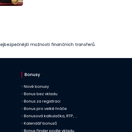
ejbezpečnější možnosti finančních transferů.
Bonusy
Nové bonusy
Bonus bez vkladu
Bonus za registraci
Bonus pro velké hráče
Bonusová kalkulačka, RTP, …
Kalendář bonusů
Bonus Finder podle vkladu