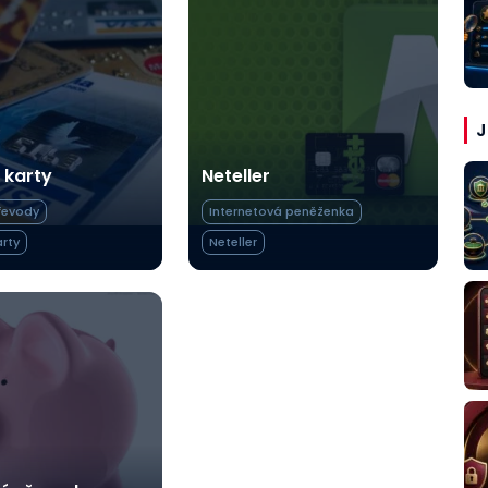
J
 karty
Neteller
řevody
Internetová peněženka
arty
Neteller