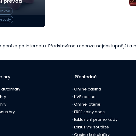
í převod
převod
řevody
e peníze po internetu. Představíme recenze nejdostupnější a n
e hry
Přehledně
e automaty
Online casina
 hry
LIVE casina
 hry
Online loterie
onus hry
FREE spiny dnes
Exkluzivní promo kódy
Exkluzivní soutěže
Casino kalkulačky