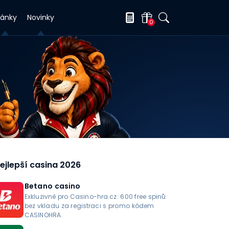
lánky
Novinky
0
ejlepší casina 2026
Betano casino
Exkluzivně pro Casino-hra.cz: 600 free spinů
bez vkladu za registraci s promo kódem
CASINOHRA.