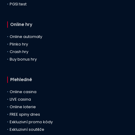
PGSI test
Online hry
Online automaty
Plinko hry
Crash hry
Buy bonus hry
Přehledně
Online casina
LIVE casina
Online loterie
FREE spiny dnes
Exkluzivní promo kódy
Exkluzivní soutěže