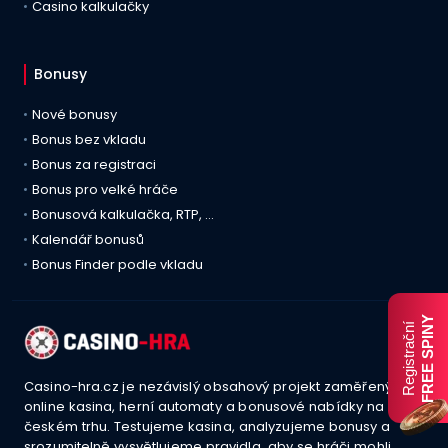
Casino kalkulačky
Bonusy
Nové bonusy
Bonus bez vkladu
Bonus za registraci
Bonus pro velké hráče
Bonusová kalkulačka, RTP, …
Kalendář bonusů
Bonus Finder podle vkladu
FREE SPINY
Registrační
Casino-hra.cz je nezávislý obsahový projekt zaměřený na
online kasina, herní automaty a bonusové nabídky na
českém trhu. Testujeme kasina, analyzujeme bonusy a
srozumitelně vysvětlujeme pravidla, aby se hráči mohli