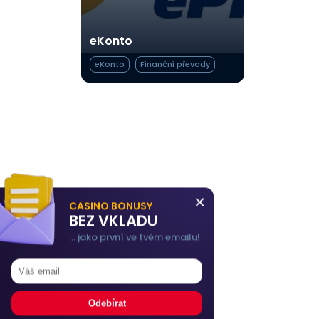
eKonto
eKonto
Finanční převody
×
CASINO BONUSY
BEZ VKLADU
... jako první ve tvém emailu!