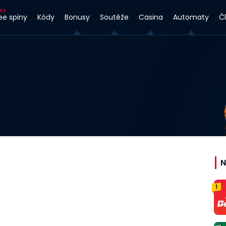
ee spiny
Kódy
Bonusy
Soutěže
Casina
Automaty
Č
N
1