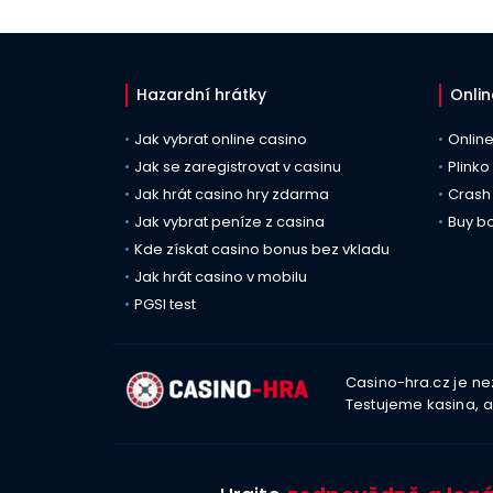
Hazardní hrátky
Onlin
Jak vybrat online casino
Onlin
Jak se zaregistrovat v casinu
Plinko
Jak hrát casino hry zdarma
Crash
Jak vybrat peníze z casina
Buy b
Kde získat casino bonus bez vkladu
Jak hrát casino v mobilu
PGSI test
Casino-hra.cz je ne
Testujeme kasina, a