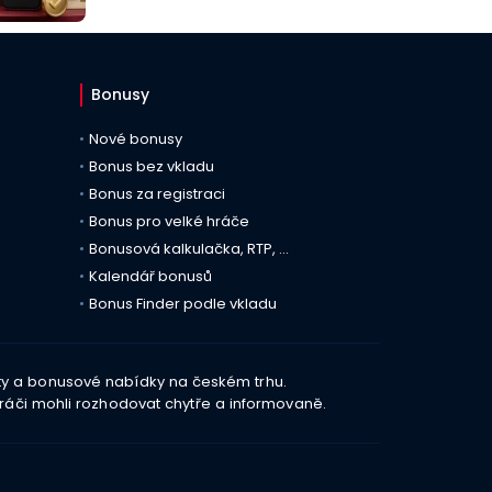
Bonusy
Nové bonusy
Bonus bez vkladu
Bonus za registraci
Bonus pro velké hráče
Bonusová kalkulačka, RTP, …
Kalendář bonusů
Bonus Finder podle vkladu
aty a bonusové nabídky na českém trhu.
ráči mohli rozhodovat chytře a informovaně.