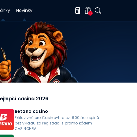
lánky
Novinky
0
ejlepší casina 2026
Betano casino
Exkluzivně pro Casino-hra.cz: 600 free spinů
bez vkladu za registraci s promo kódem
CASINOHRA.